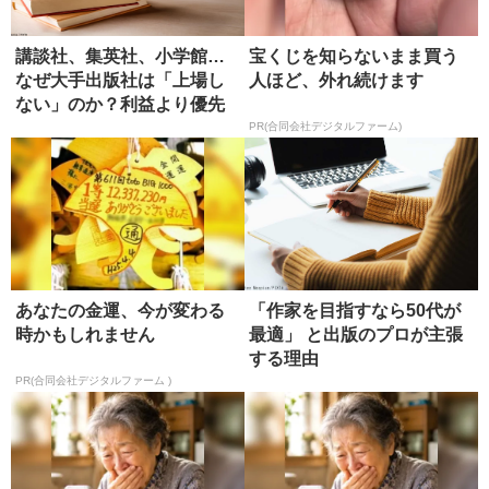
講談社、集英社、小学館…
宝くじを知らないまま買う
なぜ大手出版社は「上場し
人ほど、外れ続けます
ない」のか？利益より優先
するもの
PR(合同会社デジタルファーム)
あなたの金運、今が変わる
「作家を目指すなら50代が
時かもしれません
最適」 と出版のプロが主張
する理由
PR(合同会社デジタルファーム )