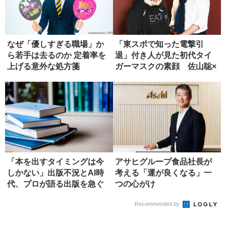
なぜ「優しすぎる職場」か
「東スポで知った電撃引
ら若手は去るのか 定着率を
退」付き人が見た初代タイ
上げる意外な処方箋
ガーマスクの素顔 佐山聡×
山崎一夫...
「本を出すタイミングは今
アサヒグループ食品社長が
しかない」出版不況とAI時
考える「運が良くなる」一
代、プロが語る出版を急ぐ
つの心がけ
べき理...
Recommended by