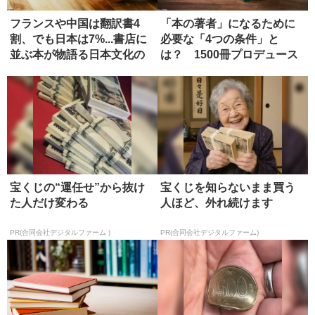
フランスや中国は翻訳書4
「本の著者」になるために
割、でも日本は7%...書店に
必要な「4つの条件」と
並ぶ本が物語る日本文化の
は？ 1500冊プロデュース
強...
したエ...
宝くじの“運任せ”から抜け
宝くじを知らないまま買う
た人だけ変わる
人ほど、外れ続けます
PR(合同会社デジタルファーム )
PR(合同会社デジタルファーム)