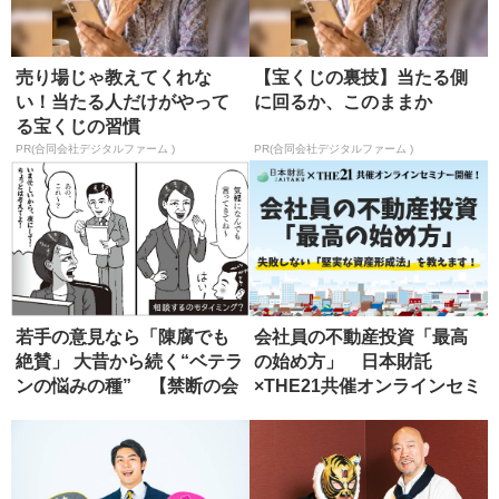
売り場じゃ教えてくれな
【宝くじの裏技】当たる側
い！当たる人だけがやって
に回るか、このままか
る宝くじの習慣
PR(合同会社デジタルファーム )
PR(合同会社デジタルファーム )
若手の意見なら「陳腐でも
会社員の不動産投資「最高
絶賛」 大昔から続く“ベテラ
の始め方」 日本財託
ンの悩みの種” 【禁断の会
×THE21共催オンラインセミ
社...
ナー開...