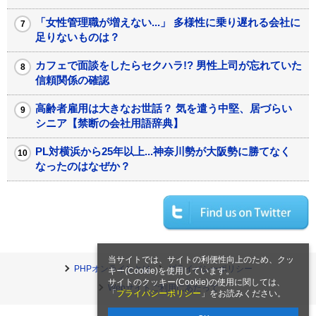
「女性管理職が増えない...」 多様性に乗り遅れる会社に
足りないものは？
カフェで面談をしたらセクハラ!? 男性上司が忘れていた
信頼関係の確認
高齢者雇用は大きなお世話？ 気を遣う中堅、居づらい
シニア【禁断の会社用語辞典】
PL対横浜から25年以上...神奈川勢が大阪勢に勝てなく
なったのはなぜか？
当サイトでは、サイトの利便性向上のため、クッ
PHPオンラインとは
プライバシーポリシー
キー(Cookie)を使用しています。
サイトのクッキー(Cookie)の使用に関しては、
Webサイトご利用にあたって
「
プライバシーポリシー
」をお読みください。