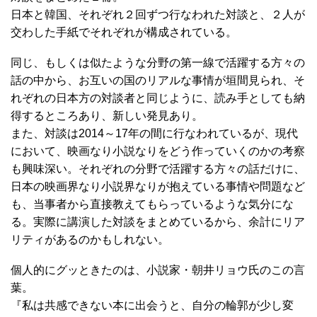
日本と韓国、それぞれ２回ずつ行なわれた対談と、２人が
交わした手紙でそれぞれが構成されている。
同じ、もしくは似たような分野の第一線で活躍する方々の
話の中から、お互いの国のリアルな事情が垣間見られ、そ
れぞれの日本方の対談者と同じように、読み手としても納
得するところあり、新しい発見あり。
また、対談は2014～17年の間に行なわれているが、現代
において、映画なり小説なりをどう作っていくのかの考察
も興味深い。それぞれの分野で活躍する方々の話だけに、
日本の映画界なり小説界なりが抱えている事情や問題など
も、当事者から直接教えてもらっているような気分にな
る。実際に講演した対談をまとめているから、余計にリア
リティがあるのかもしれない。
個人的にグッときたのは、小説家・朝井リョウ氏のこの言
葉。
『私は共感できない本に出会うと、自分の輪郭が少し変