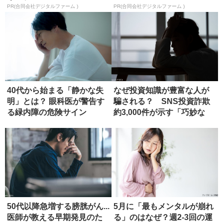
PR(合同会社デジタルファーム )
PR(合同会社デジタルファーム )
40代から始まる「静かな失
なぜ投資知識が豊富な人が
明」とは？ 眼科医が警告す
騙される？ SNS投資詐欺
る緑内障の危険サイン
約3,000件が示す「巧妙な
罠...
50代以降急増する膀胱がん...
5月に「最もメンタルが崩れ
医師が教える早期発見のた
る」のはなぜ？週2-3回の運