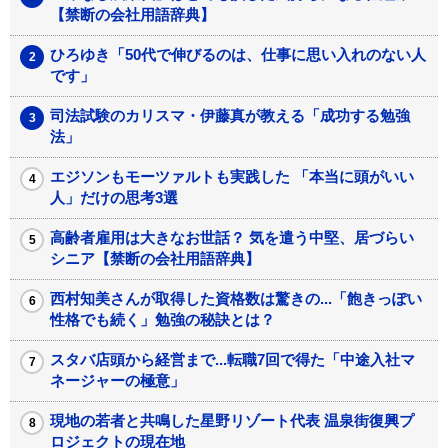
【禁断の会社用語辞典】
ひろゆき「50代で伸びるのは、仕事に思い入れのない人
です」
司法試験のカリスマ・伊藤真が教える「成功する勉強
法」
エジソンもモーツァルトも実践した 「本当に頭がいい
人」だけの思考3選
高齢者雇用は大きなお世話？ 気を遣う中堅、居づらい
シニア【禁断の会社用語辞典】
西村知美さんが取得した資格数は驚きの...「飽きっぽい
性格でも続く」勉強の秘訣とは？
スタバ店頭から経営まで...転職7回で得た「中途入社マ
ネージャーの極意」
現地の若者と共鳴した星野リゾート代表 温泉街復興プ
ロジェクトの現在地