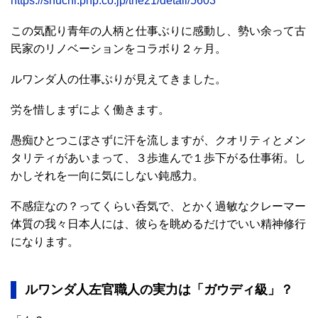
https://shuchi.php.co.jp/the21/detail/5603
この気配り青年の人柄と仕事ぶりに感動し、勢い余って古
民家のリノベーションをコラボり２ヶ月。
ルワンダ人の仕事ぶりが見えてきました。
労を惜しまずによく働きます。
愚痴ひとつこぼさずに汗を流しますが、クオリティとメン
タリティがあいまって、３歩進んで１歩下がる仕事術。し
かしそれを一向に気にしない鈍感力。
不感症なの？ってくらい呑気で、とかく過敏なクレーマー
体質の我々日本人には、彼らを眺めるだけでいい精神修行
になります。
ルワンダ人左官職人の実力は「ガウディ級」？