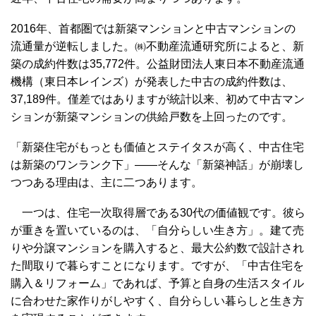
2016年、首都圏では新築マンションと中古マンションの
流通量が逆転しました。㈱不動産流通研究所によると、新
築の成約件数は35,772件。公益財団法人東日本不動産流通
機構（東日本レインズ）が発表した中古の成約件数は、
37,189件。僅差ではありますが統計以来、初めて中古マン
ションが新築マンションの供給戸数を上回ったのです。
「新築住宅がもっとも価値とステイタスが高く、中古住宅
は新築のワンランク下」――そんな「新築神話」が崩壊し
つつある理由は、主に二つあります。
一つは、住宅一次取得層である30代の価値観です。彼ら
が重きを置いているのは、「自分らしい生き方」。建て売
りや分譲マンションを購入すると、最大公約数で設計され
た間取りで暮らすことになります。ですが、「中古住宅を
購入＆リフォーム」であれば、予算と自身の生活スタイル
に合わせた家作りがしやすく、自分らしい暮らしと生き方