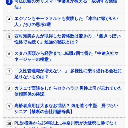
司法試験のカリスマ・伊藤真が教える「成功する勉強
法」
エジソンもモーツァルトも実践した 「本当に頭がいい
人」だけの思考3選
西村知美さんが取得した資格数は驚きの...「飽きっぽい
性格でも続く」勉強の秘訣とは？
スタバ店頭から経営まで...転職7回で得た「中途入社マ
ネージャーの極意」
「女性管理職が増えない...」 多様性に乗り遅れる会社に
足りないものは？
カフェで面談をしたらセクハラ!? 男性上司が忘れていた
信頼関係の確認
高齢者雇用は大きなお世話？ 気を遣う中堅、居づらい
シニア【禁断の会社用語辞典】
PL対横浜から25年以上...神奈川勢が大阪勢に勝てなく