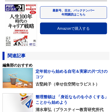
最新号、目次、バックナンバー
年間購読はこちら
Amazonで購入する
関連記事
編集部のおすすめ
定年前から始める自宅＆実家の片づけの
コツ
古堅純子（幸せ住空間セラピスト）
整理整頓は 「身近なものを小さくする」
ことから始めよう
清水章弘（プラスティー教育研究所代