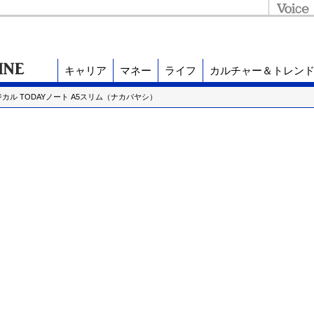
キャリア
マネー
ライフ
カルチャー＆トレン
ル TODAYノート A5スリム（ナカバヤシ）