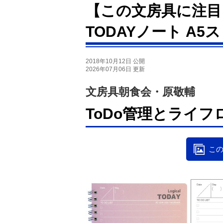
【この文房具に注目
TODAYノート A
2018年10月12日 公開
2026年07月06日 更新
文房具朝食会・原敬輔
ToDo管理とライフ
この