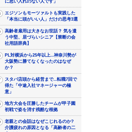
に思い入れのない人です」
エジソンもモーツァルトも実践した
「本当に頭がいい人」だけの思考3選
高齢者雇用は大きなお世話？ 気を遣
う中堅、居づらいシニア【禁断の会
社用語辞典】
PL対横浜から25年以上...神奈川勢が
大阪勢に勝てなくなったのはなぜ
か？
スタバ店頭から経営まで...転職7回で
得た「中途入社マネージャーの極
意」
地方大会を圧勝したチームが甲子園
初戦で姿を消す残酷な根拠
老親との会話はなぜこじれるのか?
介護疲れの原因となる「高齢者の二