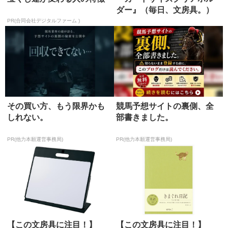
ダー』（毎日、文房具。）
PR(合同会社デジタルファーム )
その買い方、もう限界かも
競馬予想サイトの裏側、全
しれない。
部書きました。
PR(他力本願運営事務局)
PR(他力本願運営事務局)
【この文房具に注目！】
【この文房具に注目！】