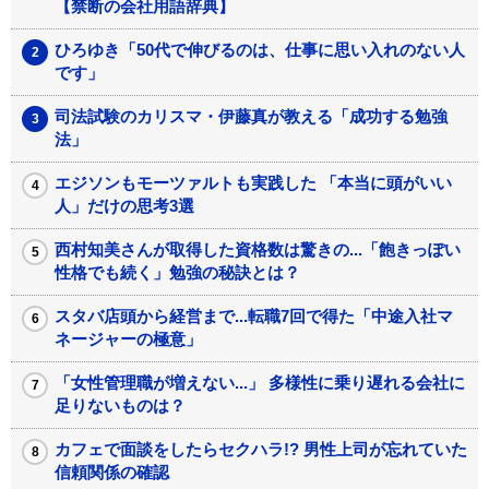
【禁断の会社用語辞典】
ひろゆき「50代で伸びるのは、仕事に思い入れのない人
です」
司法試験のカリスマ・伊藤真が教える「成功する勉強
法」
エジソンもモーツァルトも実践した 「本当に頭がいい
人」だけの思考3選
西村知美さんが取得した資格数は驚きの...「飽きっぽい
性格でも続く」勉強の秘訣とは？
スタバ店頭から経営まで...転職7回で得た「中途入社マ
ネージャーの極意」
「女性管理職が増えない...」 多様性に乗り遅れる会社に
足りないものは？
カフェで面談をしたらセクハラ!? 男性上司が忘れていた
信頼関係の確認