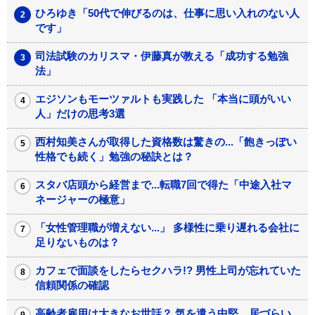
ひろゆき「50代で伸びるのは、仕事に思い入れのない人
です」
司法試験のカリスマ・伊藤真が教える「成功する勉強
法」
エジソンもモーツァルトも実践した 「本当に頭がいい
人」だけの思考3選
西村知美さんが取得した資格数は驚きの...「飽きっぽい
性格でも続く」勉強の秘訣とは？
スタバ店頭から経営まで...転職7回で得た「中途入社マ
ネージャーの極意」
「女性管理職が増えない...」 多様性に乗り遅れる会社に
足りないものは？
カフェで面談をしたらセクハラ!? 男性上司が忘れていた
信頼関係の確認
高齢者雇用は大きなお世話？ 気を遣う中堅、居づらい