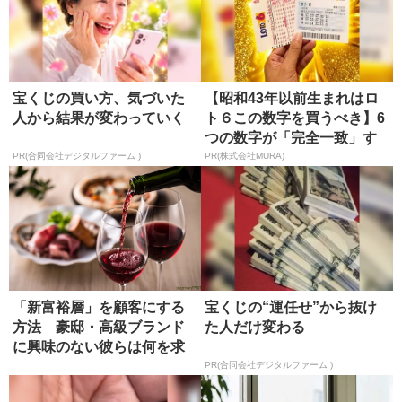
宝くじの買い方、気づいた
【昭和43年以前生まれはロ
人から結果が変わっていく
ト６この数字を買うべき】6
つの数字が「完全一致」す
る方...
PR(合同会社デジタルファーム )
PR(株式会社MURA)
「新富裕層」を顧客にする
宝くじの“運任せ”から抜け
方法 豪邸・高級ブランド
た人だけ変わる
に興味のない彼らは何を求
めるか
PR(合同会社デジタルファーム )