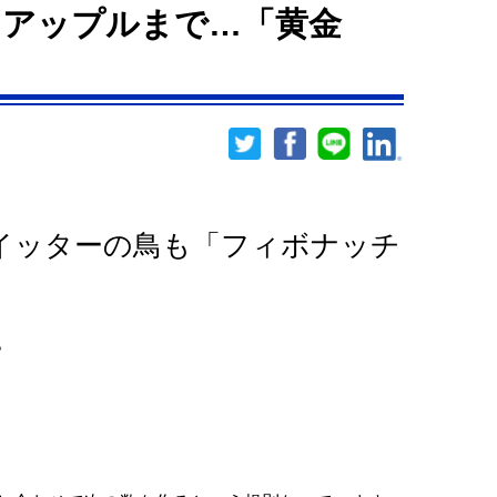
らアップルまで…「黄金
）
イッターの鳥も「フィボナッチ
。