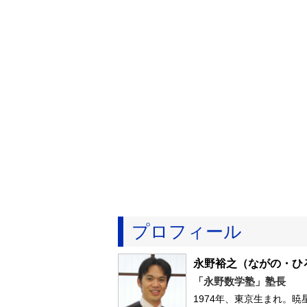
プロフィール
永野裕之
（ながの・ひ
「永野数学塾」塾長
1974年、東京生まれ。