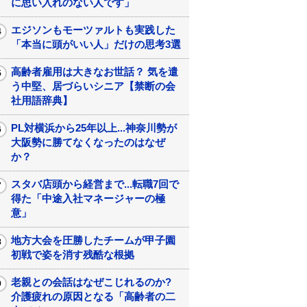
に思い入れのない人です」
エジソンもモーツァルトも実践した
「本当に頭がいい人」だけの思考3選
高齢者雇用は大きなお世話？ 気を遣
う中堅、居づらいシニア【禁断の会
社用語辞典】
PL対横浜から25年以上...神奈川勢が
大阪勢に勝てなくなったのはなぜ
か？
スタバ店頭から経営まで...転職7回で
得た「中途入社マネージャーの極
意」
地方大会を圧勝したチームが甲子園
初戦で姿を消す残酷な根拠
老親との会話はなぜこじれるのか?
介護疲れの原因となる「高齢者の二