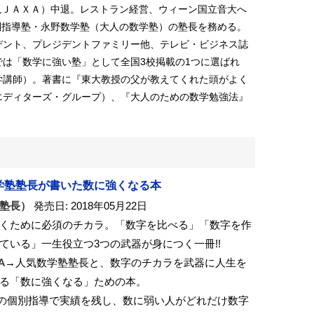
現ＪＡＸＡ）中退。レストラン経営、ウィーン国立音大へ
別指導塾・永野数学塾（大人の数学塾）の塾長を務める。
デント、プレジデントファミリー他、テレビ・ビジネス誌
は「数学に強い塾」として全国3校掲載の1つに選ばれ
学講師）。著書に『東大教授の父が教えてくれた頭がよく
エディターズ・グループ）、『大人のための数学勉強法』
数学塾塾長が書いた数に強くなる本
塾長）
発売日: 2018年05月22日
くために必須のチカラ。「数字を比べる」「数字を作
ている」一生役立つ3つの武器が身につく一冊!!
XA→人気数学塾塾長と、数字のチカラを武器に人生を
る「数に強くなる」ための本。
人の個別指導で実績を残し、数に弱い人がどれだけ数字