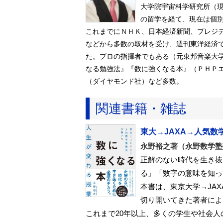
大学院宇宙科学研究所（
の留学を経て、現在は個
これまでにＮＨＫ、日本経済新聞、プレジ
などから多数の取材を受け、週刊東洋経済で
た。プロの指揮者でもある（元東邦音楽大
なる勉強法』『数に強くなる本』（ＰＨＰ
（ダイヤモンド社）など多数。
関連書籍・雑誌
東大→JAXA→人気
永野裕之著（永野数学塾
正解のない時代を生き抜
る」「数字の意味を知っ
本書は、東京大学→JA
切り開いてきた著者によ
これまで20年以上、多くの学生や社会