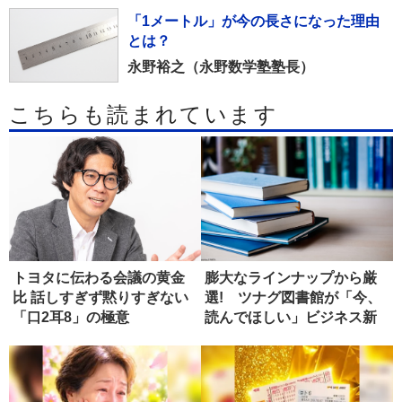
「1メートル」が今の長さになった理由
とは？
永野裕之（永野数学塾塾長）
こちらも読まれています
トヨタに伝わる会議の黄金
膨大なラインナップから厳
比 話しすぎず黙りすぎない
選! ツナグ図書館が「今、
「口2耳8」の極意
読んでほしい」ビジネス新
書4選