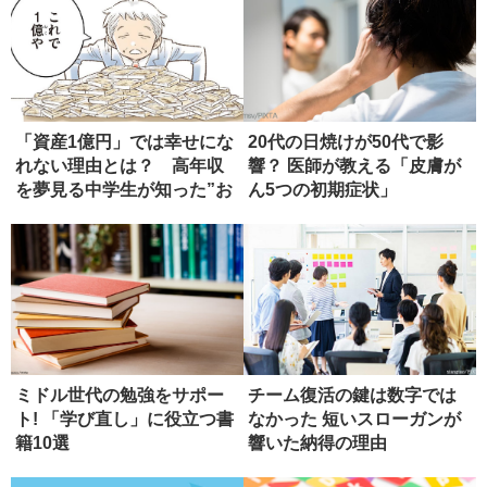
「資産1億円」では幸せにな
20代の日焼けが50代で影
れない理由とは？ 高年収
響？ 医師が教える「皮膚が
を夢見る中学生が知った”お
ん5つの初期症状」
金の...
ミドル世代の勉強をサポー
チーム復活の鍵は数字では
ト! 「学び直し」に役立つ書
なかった 短いスローガンが
籍10選
響いた納得の理由