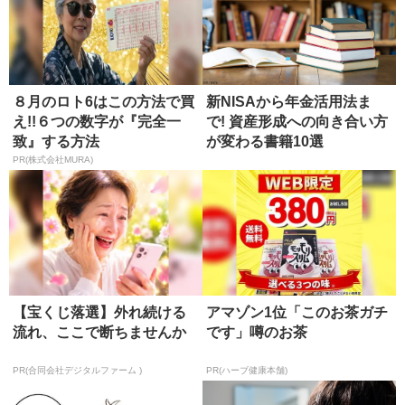
８月のロト6はこの方法で買
新NISAから年金活用法ま
え!!６つの数字が『完全一
で! 資産形成への向き合い方
致』する方法
が変わる書籍10選
PR(株式会社MURA)
【宝くじ落選】外れ続ける
アマゾン1位「このお茶ガチ
流れ、ここで断ちませんか
です」噂のお茶
PR(合同会社デジタルファーム )
PR(ハーブ健康本舗)