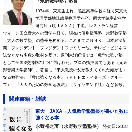
「永野数学塾」塾長
1974年、東京生まれ。暁星高等学校を経て東京大
学理学部地球惑星物理学科卒。同大学院宇宙科学
研究所（現ＪＡＸＡ）中退。レストラン経営、
ウィーン国立音大への留学を経て、現在は個別指導塾・永野数学塾
（大人の数学塾）の塾長を務める。これまでにＮＨＫ、日本経済新
聞、プレジデント、プレジデントファミリー他、テレビ・ビジネス
誌などから多数の取材を受け、週刊東洋経済では「数学に強い塾」
として全国3校掲載の1つに選ばれた。プロの指揮者でもある（元東
邦音楽大学講師）。著書に『東大教授の父が教えてくれた頭がよく
なる勉強法』『数に強くなる本』（ＰＨＰエディターズ・グルー
プ）、『大人のための数学勉強法』（ダイヤモンド社）など多数。
関連書籍・雑誌
東大→JAXA→人気数学塾塾長が書いた数に
強くなる本
永野裕之著（永野数学塾塾長）
発売日: 2018