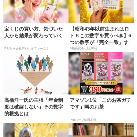
宝くじの買い方、気づいた
【昭和43年以前生まれはロ
人から結果が変わっていく
ト６この数字を買うべき】6
つの数字が「完全一致」す
る方...
PR(合同会社デジタルファーム )
PR(株式会社MURA)
高橋洋一氏の主張「年金制
アマゾン1位「このお茶ガチ
度は破綻しない」その数字
です」噂のお茶
的根拠とは
PR(ハーブ健康本舗)