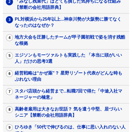
「みなし残業代」はとても損した気持ちになる仕組み
【禁断の会社用語辞典】
PL対横浜から25年以上...神奈川勢が大阪勢に勝てなく
なったのはなぜか？
地方大会を圧勝したチームが甲子園初戦で姿を消す残酷
な根拠
エジソンもモーツァルトも実践した 「本当に頭がいい
人」だけの思考3選
経営戦略は“かぜ薬”？ 星野リゾート代表がどんな時も
ぶれない理由
スタバ店頭から経営まで...転職7回で得た「中途入社マ
ネージャーの極意」
高齢者雇用は大きなお世話？ 気を遣う中堅、居づらい
シニア【禁断の会社用語辞典】
ひろゆき「50代で伸びるのは、仕事に思い入れのない人