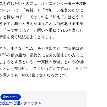
見を通したいときには、オピニオンリーダーを攻略
ポイントは、「称賛」と「付加」。発言のたびに
」と持ち上げ、「ではこれを『加えて』はどうで
きます。相手と考えが違うことも当然ありますが、
、「～ですよね？」と問いを重ねてYESと言わせ
矛盾を突く戦法をよくとります。
も、小さな「YES」を引き出すだけで目的は達
YESを積み重ね、最終的に自分の望ましい方向に
しようとするという「一貫性の原理」という心理に
」という交渉術。「こういうことですね」「そうだ
を覚えても、NOと言えなくなるのです。
次のページ
で役立つ心理テクニック >