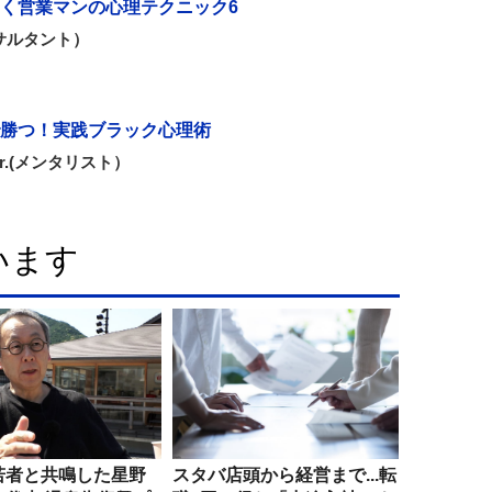
つく営業マンの心理テクニック6
サルタント）
勝つ！実践ブラック心理術
r.(メンタリスト）
います
若者と共鳴した星野
スタバ店頭から経営まで...転