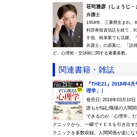
荘司雅彦
（しょうじ・
弁護士
1958年、三重県生まれ
村證券投資信託を経て、9
す他、執筆業でも活躍。
弁護士』の原案に。『説
ど、心理術・交渉術に関する著書多数。
関連書籍・雑誌
『THE21』2018年
理学」］
発売日: 2018年03月10日
誰もが悩む職場の人間関
できるのが「心理学」だ
クニックから、一瞬でＹＥＳを引き出す
クニックを多数収録。人間関係が楽にな