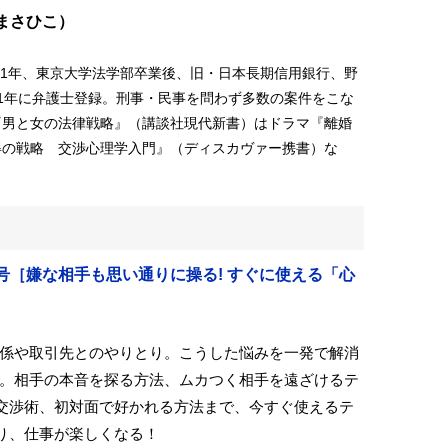
まさひこ）
。81年、東京大学法学部卒業後、旧・日本長期信用銀行、野
1年に弁護士登録。刑事・民事を問わず多数の案件をこな
『男と女の法律戦略』（講談社現代新書）はドラマ『離婚
得の戦略 交渉心理学入門』（ディスカヴァー携書）な
4月号［嫌な相手も思い通りに操る! すぐに使える「心
係や取引先とのやりとり。こうした悩みを一発で解消
。相手の本音を探る方法、ムカつく相手を遠ざけるテ
交渉術、初対面で好かれる方法まで、今すぐ使えるテ
り、仕事が楽しくなる！