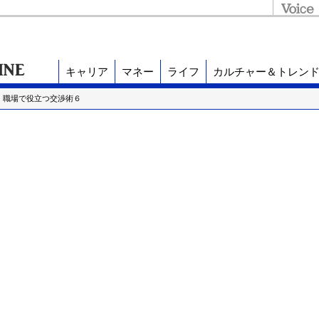
キャリア
マネー
ライフ
カルチャー＆トレン
 職場で役立つ交渉術６