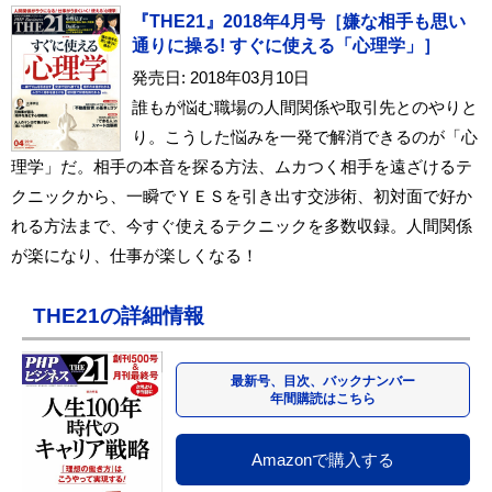
『THE21』2018年4月号［嫌な相手も思い
通りに操る! すぐに使える「心理学」］
発売日: 2018年03月10日
誰もが悩む職場の人間関係や取引先とのやりと
り。こうした悩みを一発で解消できるのが「心
理学」だ。相手の本音を探る方法、ムカつく相手を遠ざけるテ
クニックから、一瞬でＹＥＳを引き出す交渉術、初対面で好か
れる方法まで、今すぐ使えるテクニックを多数収録。人間関係
が楽になり、仕事が楽しくなる！
THE21の詳細情報
最新号、目次、バックナンバー
年間購読はこちら
Amazonで購入する