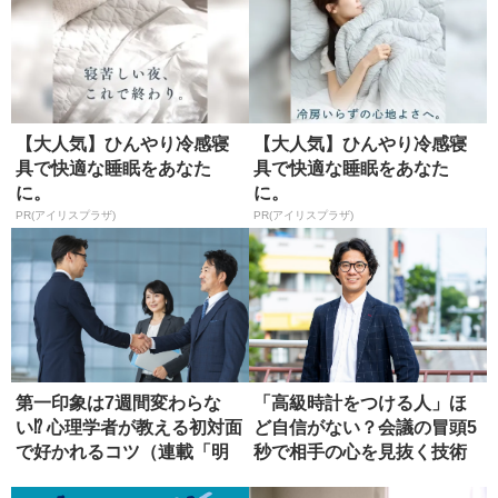
【大人気】ひんやり冷感寝
【大人気】ひんやり冷感寝
具で快適な睡眠をあなた
具で快適な睡眠をあなた
に。
に。
PR(アイリスプラザ)
PR(アイリスプラザ)
第一印象は7週間変わらな
「高級時計をつける人」ほ
い⁉ 心理学者が教える初対面
ど自信がない？会議の冒頭5
で好かれるコツ（連載「明
秒で相手の心を見抜く技術
日か...