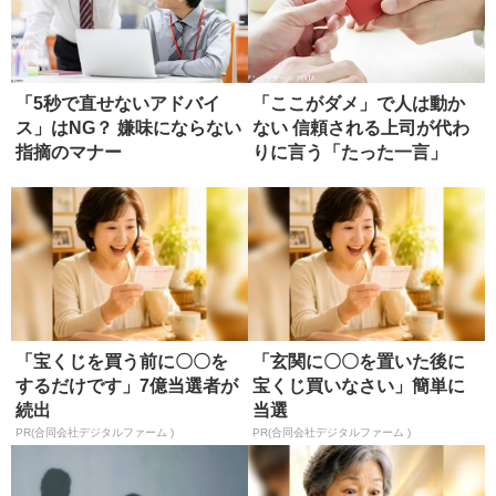
「5秒で直せないアドバイ
「ここがダメ」で人は動か
ス」はNG？ 嫌味にならない
ない 信頼される上司が代わ
指摘のマナー
りに言う「たった一言」
「宝くじを買う前に〇〇を
「玄関に〇〇を置いた後に
するだけです」7億当選者が
宝くじ買いなさい」簡単に
続出
当選
PR(合同会社デジタルファーム )
PR(合同会社デジタルファーム )