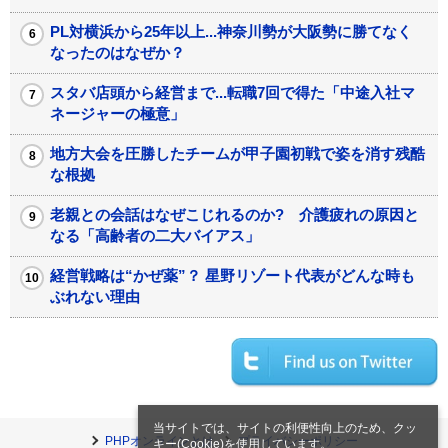
PL対横浜から25年以上...神奈川勢が大阪勢に勝てなく
なったのはなぜか？
スタバ店頭から経営まで...転職7回で得た「中途入社マ
ネージャーの極意」
地方大会を圧勝したチームが甲子園初戦で姿を消す残酷
な根拠
老親との会話はなぜこじれるのか? 介護疲れの原因と
なる「高齢者の二大バイアス」
経営戦略は“かぜ薬”？ 星野リゾート代表がどんな時も
ぶれない理由
当サイトでは、サイトの利便性向上のため、クッ
PHPオンラインとは
プライバシーポリシー
キー(Cookie)を使用しています。