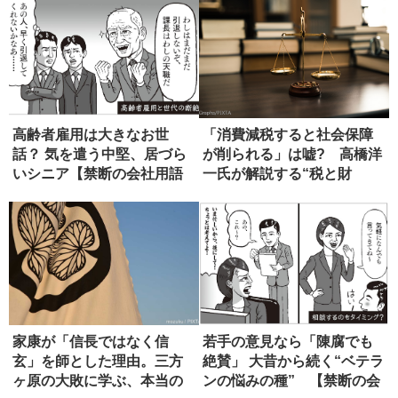
高齢者雇用は大きなお世
「消費減税すると社会保障
話？ 気を遣う中堅、居づら
が削られる」は嘘? 高橋洋
いシニア【禁断の会社用語
一氏が解説する“税と財
辞典】
源”の真...
家康が「信長ではなく信
若手の意見なら「陳腐でも
玄」を師とした理由。三方
絶賛」 大昔から続く“ベテラ
ヶ原の大敗に学ぶ、本当の
ンの悩みの種” 【禁断の会