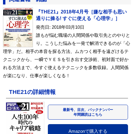
『THE21』2018年4月号［嫌な相手も思い
通りに操る! すぐに使える「心理学」］
発売日: 2018年03月10日
誰もが悩む職場の人間関係や取引先とのやりと
り。こうした悩みを一発で解消できるのが「心
理学」だ。相手の本音を探る方法、ムカつく相手を遠ざけるテ
クニックから、一瞬でＹＥＳを引き出す交渉術、初対面で好か
れる方法まで、今すぐ使えるテクニックを多数収録。人間関係
が楽になり、仕事が楽しくなる！
THE21の詳細情報
最新号、目次、バックナンバー
年間購読はこちら
Amazonで購入する