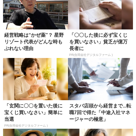
経営戦略は“かぜ薬”？ 星野
「〇〇した後に必ず宝くじ
リゾート代表がどんな時も
を買いなさい」貧乏が億万
ぶれない理由
長者に
PR(合同会社デジタルファーム )
「玄関に〇〇を置いた後に
スタバ店頭から経営まで...転
宝くじ買いなさい」簡単に
職7回で得た「中途入社マネ
当選
ージャーの極意」
PR(合同会社デジタルファーム )