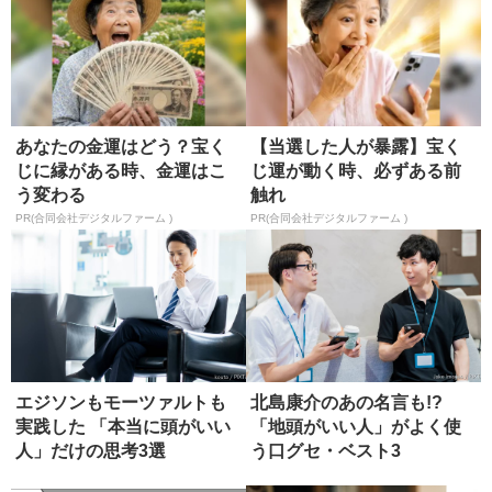
あなたの金運はどう？宝く
【当選した人が暴露】宝く
じに縁がある時、金運はこ
じ運が動く時、必ずある前
う変わる
触れ
PR(合同会社デジタルファーム )
PR(合同会社デジタルファーム )
エジソンもモーツァルトも
北島康介のあの名言も!?
実践した 「本当に頭がいい
「地頭がいい人」がよく使
人」だけの思考3選
う口グセ・ベスト3