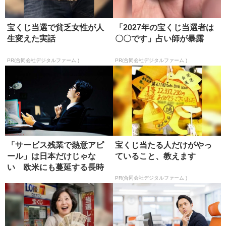
宝くじ当選で貧乏女性が人
「2027年の宝くじ当選者は
生変えた実話
〇〇です」占い師が暴露
PR(合同会社デジタルファーム )
PR(合同会社デジタルファーム )
「サービス残業で熱意アピ
宝くじ当たる人だけがやっ
ール」は日本だけじゃな
ていること、教えます
い 欧米にも蔓延する長時
間労働
PR(合同会社デジタルファーム )