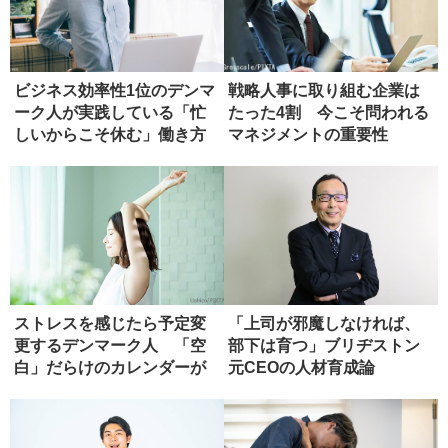
ビジネス効率性1位のデンマ
戦略人事に取り組む企業は
ーク人が実践している「忙
たった4割 今こそ問われる
しいからこそ休む」働き方
マネジメントの重要性
ストレスを感じたら予定変
「上司が邪魔しなければ、
更するデンマーク人 「空
部下は育つ」ブリヂストン
白」だらけのカレンダーが
元C‌E‌Oの人材育成論
もたらす...