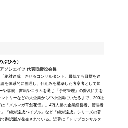
のぶひろ）
アソシエイツ 代表取締役会長
を「絶対達成」させるコンサルタント。最低でも目標を達
理論を体系的に整理し、仕組みを構築した考案者として知
ミナーや講演、書籍やコラムを通じ「予材管理」の普及に力を
サントリーなどの大企業から中小企業にいたるまで、200社
アは「メルマガ草創花伝」。4万人超の企業経営者、管理者
方』『絶対達成バイブル』など「絶対達成」シリーズの著
湾で翻訳版が発売されている。近著に『トップコンサルタ