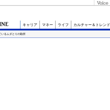
キャリア
マネー
ライフ
カルチャー＆トレン
しているムダとりの勘所