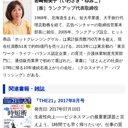
岩崎裕美子
（いわさき・ゆみこ）
［株］ランクアップ代表取締役
1968年、北海道生まれ。短大卒業後、大手旅行代
理店勤務を経て、広告ベンチャーの取締役営業本
部長に就任。2005年、ランクアップ設立。ヒット
商品「ホットクレンジングゲル」は累計販売数750万本を超え、現
在社員数51名で約85億円を売り上げる。2013年には東京都の「東京
ワーク・ライフ・バランス認定企業」の育児・介護休業制度充実部
門に、通信販売業界で初めて選ばれた。著書に『ほとんどの社員が
17時に帰る10年連続右肩上がりの会社』（クロスメディア・パブ
リッシング）がある。
関連書籍・雑誌
『THE21』2017年8月号
発売日: 2017年07月10日
生産性向上――ビジネスマンの最重要課題と言
えよう。1時間でも早く帰りたいが、仕事の質