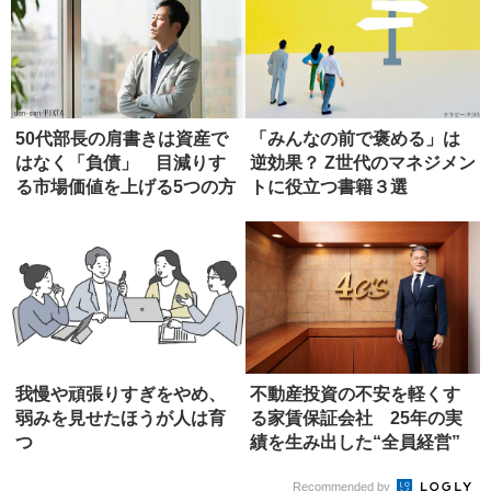
50代部長の肩書きは資産で
「みんなの前で褒める」は
はなく「負債」 目減りす
逆効果？ Z世代のマネジメン
る市場価値を上げる5つの方
トに役立つ書籍３選
法
我慢や頑張りすぎをやめ、
不動産投資の不安を軽くす
弱みを見せたほうが人は育
る家賃保証会社 25年の実
つ
績を生み出した“全員経営”
Recommended by