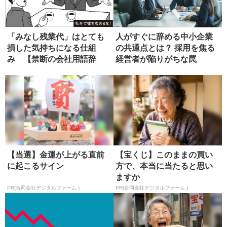
「みなし残業代」はとても
人がすぐに辞める中小企業
損した気持ちになる仕組
の共通点とは？ 採用を焦る
み 【禁断の会社用語辞
経営者が陥りがちな罠
典】
【当選】金運が上がる直前
【宝くじ】このままの買い
に起こるサイン
方で、本当に当たると思い
ますか
PR(合同会社デジタルファーム )
PR(合同会社デジタルファーム )