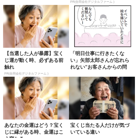
PR(合同会社デジタルファーム )
【当選した人が暴露】宝く
「明日仕事に行きたくな
じ運が動く時、必ずある前
い」矢部太郎さんが忘れら
触れ
れない“お客さんからの問
い”
PR(合同会社デジタルファーム )
あなたの金運はどう？宝く
宝くじ当たる人だけが気づ
じに縁がある時、金運はこ
いている違い