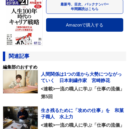
最新号、目次、バックナンバー
年間購読はこちら
Amazonで購入する
関連記事
編集部のおすすめ
人間関係は1つの道から大勢につながっ
ていく 日本刺繍作家 宮崎静花
<連載>一流の職人に学ぶ「仕事の流儀」
第5回
生き残るために「攻めの仕事」を 和菓
子職人 水上力
<連載>一流の職人に学ぶ「仕事の流儀」