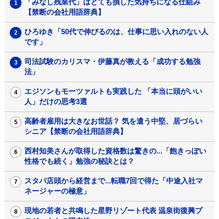
「みなし残業代」はとても損した気持ちになる仕組み
【禁断の会社用語辞典】
ひろゆき「50代で伸びるのは、仕事に思い入れのない人
です」
司法試験のカリスマ・伊藤真が教える「成功する勉強
法」
エジソンもモーツァルトも実践した 「本当に頭がいい
人」だけの思考3選
高齢者雇用は大きなお世話？ 気を遣う中堅、居づらい
シニア【禁断の会社用語辞典】
西村知美さんが取得した資格数は驚きの...「飽きっぽい
性格でも続く」勉強の秘訣とは？
スタバ店頭から経営まで...転職7回で得た「中途入社マ
ネージャーの極意」
現地の若者と共鳴した星野リゾート代表 温泉街復興プ