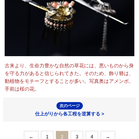
古来より、生命力豊かな自然の草花には、悪いものから身
を守る力があると信じられてきた。そのため、飾り簪は、
動植物をモチーフとすることが多い。写真奥はアメンボ、
手前は桜の花。
次のページ
仕上がりから各工程を逆算する >
←
1
2
3
4
→