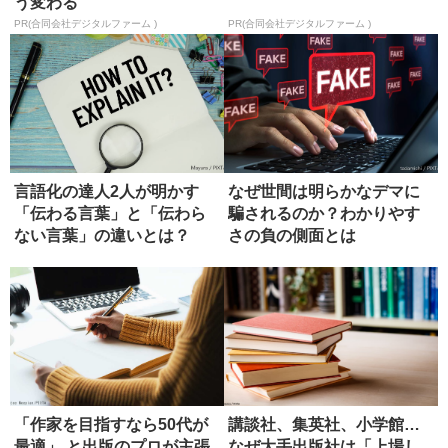
う変わる
PR(合同会社デジタルファーム )
PR(合同会社デジタルファーム )
言語化の達人2人が明かす
なぜ世間は明らかなデマに
「伝わる言葉」と「伝わら
騙されるのか？わかりやす
ない言葉」の違いとは？
さの負の側面とは
「作家を目指すなら50代が
講談社、集英社、小学館…
最適」 と出版のプロが主張
なぜ大手出版社は「上場し