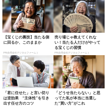
【宝くじの裏技】当たる側
売り場じゃ教えてくれな
に回るか、このままか
い！当たる人だけがやって
る宝くじの習慣
PR(合同会社デジタルファーム )
PR(合同会社デジタルファーム )
「君に任せた」と言い切り
「どうせ当たらない」と思
は逆効果 “主体性”を引き
ってた私が本当に当選し
出す任せ方のコツ
た“買い方”がこれ