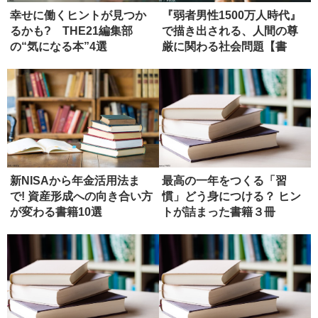
幸せに働くヒントが見つか
『弱者男性1500万人時代』
るかも? THE21編集部
で描き出される、人間の尊
の“気になる本”4選
厳に関わる社会問題【書
評】
新NISAから年金活用法ま
最高の一年をつくる「習
で! 資産形成への向き合い方
慣」どう身につける？ ヒン
が変わる書籍10選
トが詰まった書籍３冊