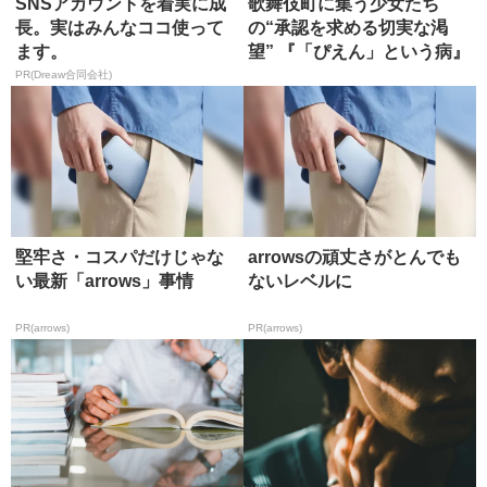
SNSアカウントを着実に成
歌舞伎町に集う少女たち
長。実はみんなココ使って
の“承認を求める切実な渇
ます。
望” 『「ぴえん」という病』
【書評...
PR(Dreaw合同会社)
堅牢さ・コスパだけじゃな
arrowsの頑丈さがとんでも
い最新「arrows」事情
ないレベルに
PR(arrows)
PR(arrows)