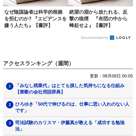
なぜ陰謀論者は科学的根拠
絶望の淵から放たれる、反
を拒むのか? 『エビデンスを
撃の狼煙 『布団の中から
嫌う人たち』【書評】
蜂起せよ』【書評】
Recommended by
アクセスランキング（週間）
更新：08月08日 00:05
「みなし残業代」はとても損した気持ちになる仕組み
【禁断の会社用語辞典】
ひろゆき「50代で伸びるのは、仕事に思い入れのない人
です」
司法試験のカリスマ・伊藤真が教える「成功する勉強
法」