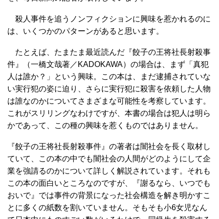
殺人事件を追うノンフィクションに興味を惹かれるのに
は、いくつかのパターンがあると思います。
たとえば、たまたま最近読んだ『餃子の王将社長射殺事
件』（一橋文哉著／KADOKAWA）の場合は、まず「真犯
人は誰か？」という興味。この本は、まだ逮捕されていな
い実行犯の姿に迫り、さらに実行犯に殺害を依頼した人物
は誰なのかについてさまざまな可能性を考察しています。
これがスリリングなわけですが、本書の場合は犯人は明ら
かであって、この種の興味を惹くものではありません。
『餃子の王将社長射殺事件』の著者は闇社会を長く取材し
ていて、この本の中でも闇社会の人間がどのようにして企
業を強請るのかについて詳しく解説されています。それも
この本の面白いところなのですが、『謝るなら、いつでも
おいで』では事件の背景になった社会構造を解き明かすこ
とに多くの紙数を割いていません。そもそも小6女児なん