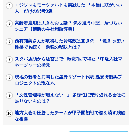
エジソンもモーツァルトも実践した 「本当に頭がいい
人」だけの思考3選
高齢者雇用は大きなお世話？ 気を遣う中堅、居づらい
シニア【禁断の会社用語辞典】
西村知美さんが取得した資格数は驚きの...「飽きっぽい
性格でも続く」勉強の秘訣とは？
スタバ店頭から経営まで...転職7回で得た「中途入社マ
ネージャーの極意」
現地の若者と共鳴した星野リゾート代表 温泉街復興プ
ロジェクトの現在地
「女性管理職が増えない...」 多様性に乗り遅れる会社に
足りないものは？
地方大会を圧勝したチームが甲子園初戦で姿を消す残酷
な根拠