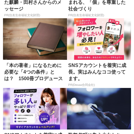
た麒麟・田村さんからのメ
まれる、「個」を尊重した
ッセージ
社会づくり
PR(住友生命福祉文化財団)
PR(住友生命福祉文化財団)
「本の著者」になるために
SNSアカウントを着実に成
必要な「4つの条件」と
長。実はみんなココ使って
は？ 1500冊プロデュース
ます。
したエ...
PR(Dreaw合同会社)