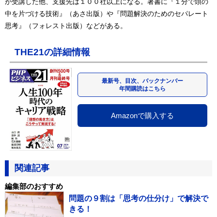
が受講した他、支援先は１００社以上になる。著書に『１分で頭の
中を片づける技術』（あさ出版）や『問題解決のためのセパレート
思考』（フォレスト出版）などがある。
THE21の詳細情報
最新号、目次、バックナンバー
年間購読はこちら
Amazonで購入する
関連記事
編集部のおすすめ
問題の９割は「思考の仕分け」で解決で
きる！