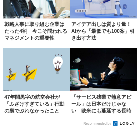
戦略人事に取り組む企業は
アイデア出しは質より量！
たった4割 今こそ問われる
AIから「最低でも100案」引
マネジメントの重要性
き出す方法
47年間黒字の航空会社が
「サービス残業で熱意アピ
「ふざけすぎている」行動
ール」は日本だけじゃな
の裏でぶれなかったこと
い 欧米にも蔓延する長時
間労働
Recommended by