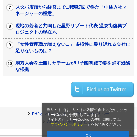
スタバ店頭から経営まで...転職7回で得た「中途入社マ
ネージャーの極意」
現地の若者と共鳴した星野リゾート代表 温泉街復興プ
ロジェクトの現在地
「女性管理職が増えない...」 多様性に乗り遅れる会社に
足りないものは？
地方大会を圧勝したチームが甲子園初戦で姿を消す残酷
な根拠
当サイトでは、サイトの利便性向上のため、クッ
PHPオンラインとは
プライバシーポリシー
キー(Cookie)を使用しています。
サイトのクッキー(Cookie)の使用に関しては、
Webサイトご利用にあたって
「
プライバシーポリシー
」をお読みください。
OK