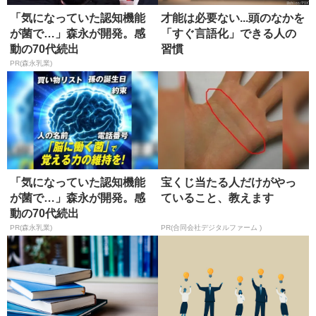
「気になっていた認知機能
才能は必要ない...頭のなかを
が菌で…」森永が開発。感
「すぐ言語化」できる人の
動の70代続出
習慣
PR(森永乳業)
「気になっていた認知機能
宝くじ当たる人だけがやっ
が菌で…」森永が開発。感
ていること、教えます
動の70代続出
PR(森永乳業)
PR(合同会社デジタルファーム )