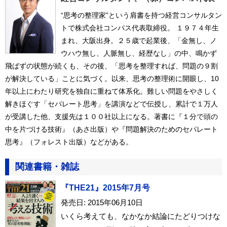
“思考の整理家”という肩書を持つ経営コンサルタン
トで株式会社コンパス代表取締役。 １９７４年生
まれ、大阪出身。２５歳で起業後、「金無し、ノ
ウハウ無し、人脈無し、経歴なし」の中、鳴かず
飛ばずの状態が続くも、その後、「思考を整理すれば、問題の９割
が解決している」ことに気づく。以来、思考の整理術に開眼し、10
年以上にわたり研究を独自に重ねて体系化。難しい問題をやさしく
解きほぐす「セパレート思考」を講演などで伝授し、累計で１万人
が受講した他、支援先は１００社以上になる。著書に『１分で頭の
中を片づける技術』（あさ出版）や『問題解決のためのセパレート
思考』（フォレスト出版）などがある。
関連書籍・雑誌
『THE21』2015年7月号
発売日: 2015年06月10日
いくら考えても、なかなか結論にたどりつけな