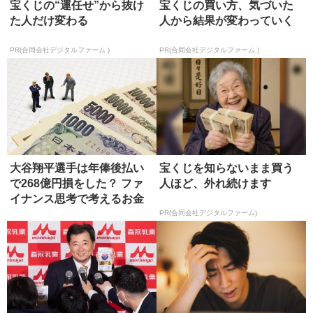
宝くじの“運任せ”から抜け
宝くじの買い方、気づいた
た人だけ変わる
人から結果が変わっていく
PR(合同会社デジタルファーム )
PR(合同会社デジタルファーム )
大谷翔平選手は年俸後払い
宝くじを知らないまま買う
で268億円損をした？ ファ
人ほど、外れ続けます
イナンス思考で考えるお金
の価...
PR(合同会社デジタルファーム)