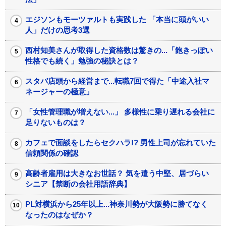
エジソンもモーツァルトも実践した 「本当に頭がいい
人」だけの思考3選
西村知美さんが取得した資格数は驚きの...「飽きっぽい
性格でも続く」勉強の秘訣とは？
スタバ店頭から経営まで...転職7回で得た「中途入社マ
ネージャーの極意」
「女性管理職が増えない...」 多様性に乗り遅れる会社に
足りないものは？
カフェで面談をしたらセクハラ!? 男性上司が忘れていた
信頼関係の確認
高齢者雇用は大きなお世話？ 気を遣う中堅、居づらい
シニア【禁断の会社用語辞典】
PL対横浜から25年以上...神奈川勢が大阪勢に勝てなく
なったのはなぜか？