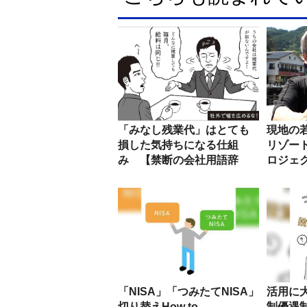
「みなし残業代」はとても
現地の
損した気持ちになる仕組
リゾー
み 【禁断の会社用語辞
ロジェ
典】
「NISA」「つみたてNISA」
活用に
切り替えHow to
制優遇