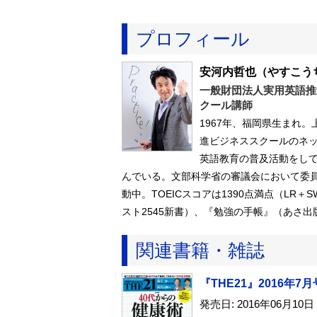
プロフィール
安河内哲也
（やすこう
一般財団法人実用英語推
クール講師
1967年、福岡県生まれ
進ビジネススクールのネ
英語教育の普及活動をし
んでいる。文部科学省の審議会において委
動中。TOEICスコアは1390点満点（LR
スト2545新書）、『勉強の手帳』（あさ
関連書籍・雑誌
『THE21』2016年7月
発売日: 2016年06月10日