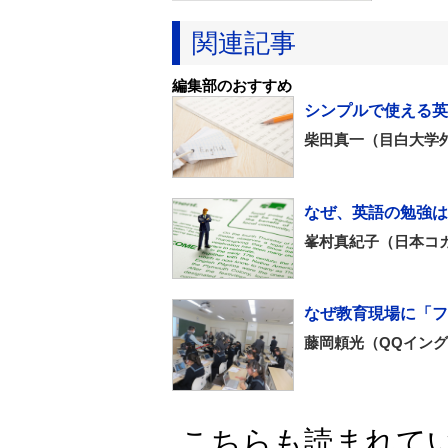
関連記事
編集部のおすすめ
シンプルで使える英
柴田真一（目白大学
なぜ、英語の勉強は
峯村真紀子（日本コ
なぜ教育現場に「フ
藤岡頼光（QQイン
こちらも読まれて