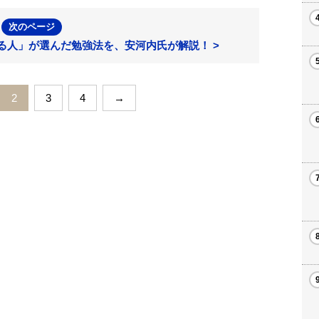
次のページ
る人」が選んだ勉強法を、安河内氏が解説！ >
2
3
4
→