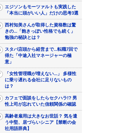
エジソンもモーツァルトも実践した
「本当に頭がいい人」だけの思考3選
西村知美さんが取得した資格数は驚
きの...「飽きっぽい性格でも続く」
勉強の秘訣とは？
スタバ店頭から経営まで...転職7回で
得た「中途入社マネージャーの極
意」
「女性管理職が増えない...」 多様性
に乗り遅れる会社に足りないもの
は？
カフェで面談をしたらセクハラ!? 男
性上司が忘れていた信頼関係の確認
高齢者雇用は大きなお世話？ 気を遣
う中堅、居づらいシニア【禁断の会
社用語辞典】