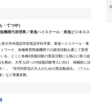
ち・てつや）
進機構代表理事／東進ハイスクール・東進ビジネスス
。上智大学外国語学部英語学科卒業。東進ハイスクール・東
ットワーク、各種教育関連機関での講演活動を通じて実用
ている。とくに各種4技能試験の普及活動にも熱心に取り組
員を務め、大学入試への4技能試験導入に向け、積極的に活
＋SW ）。『安河内哲也の大人のための英語勉強法』（フォレ
出版）など著書多数。
号