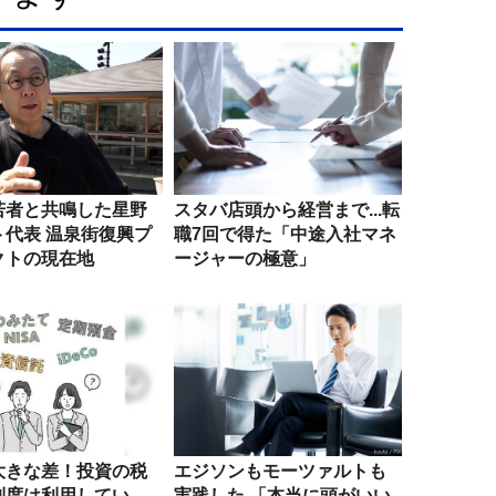
若者と共鳴した星野
スタバ店頭から経営まで...転
ト代表 温泉街復興プ
職7回で得た「中途入社マネ
クトの現在地
ージャーの極意」
大きな差！投資の税
エジソンもモーツァルトも
制度は利用してい
実践した 「本当に頭がいい