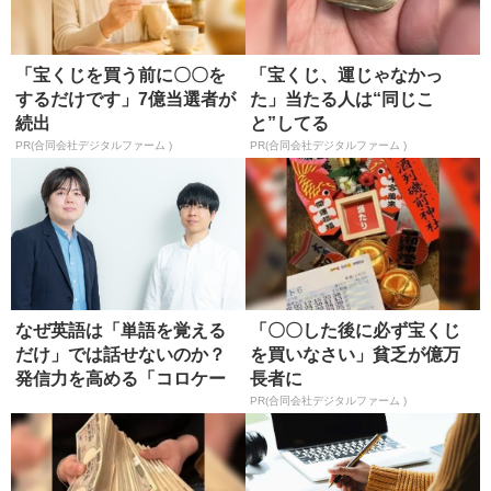
「宝くじを買う前に〇〇を
「宝くじ、運じゃなかっ
するだけです」7億当選者が
た」当たる人は“同じこ
続出
と”してる
PR(合同会社デジタルファーム )
PR(合同会社デジタルファーム )
なぜ英語は「単語を覚える
「〇〇した後に必ず宝くじ
だけ」では話せないのか？
を買いなさい」貧乏が億万
発信力を高める「コロケー
長者に
ション...
PR(合同会社デジタルファーム )