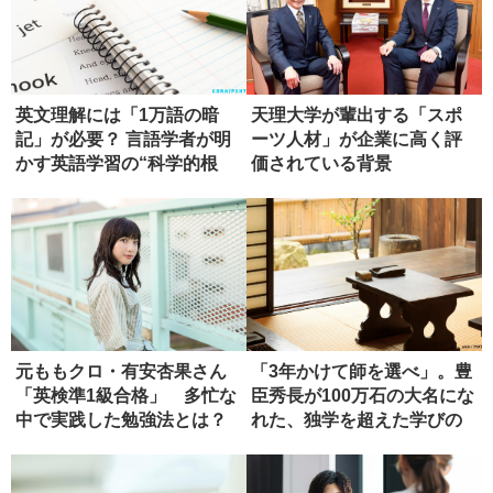
英文理解には「1万語の暗
天理大学が輩出する「スポ
記」が必要？ 言語学者が明
ーツ人材」が企業に高く評
かす英語学習の“科学的根
価されている背景
拠”
元ももクロ・有安杏果さん
「3年かけて師を選べ」。豊
「英検準1級合格」 多忙な
臣秀長が100万石の大名にな
中で実践した勉強法とは？
れた、独学を超えた学びの
正...