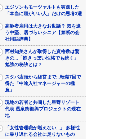
エジソンもモーツァルトも実践した
「本当に頭がいい人」だけの思考3選
高齢者雇用は大きなお世話？ 気を遣
う中堅、居づらいシニア【禁断の会
社用語辞典】
西村知美さんが取得した資格数は驚
きの...「飽きっぽい性格でも続く」
勉強の秘訣とは？
スタバ店頭から経営まで...転職7回で
得た「中途入社マネージャーの極
意」
現地の若者と共鳴した星野リゾート
代表 温泉街復興プロジェクトの現在
地
「女性管理職が増えない...」 多様性
に乗り遅れる会社に足りないもの