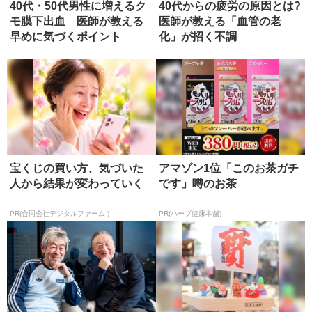
40代・50代男性に増えるク
40代からの疲労の原因とは?
モ膜下出血 医師が教える
医師が教える「血管の老
早めに気づくポイント
化」が招く不調
宝くじの買い方、気づいた
アマゾン1位「このお茶ガチ
人から結果が変わっていく
です」噂のお茶
PR(合同会社デジタルファーム )
PR(ハーブ健康本舗)