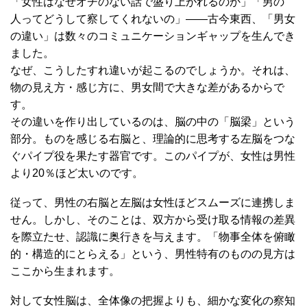
「女性はなぜオチのない話で盛り上がれるのか」「男の
人ってどうして察してくれないの」――古今東西、「男女
の違い」は数々のコミュニケーションギャップを生んでき
ました。
なぜ、こうしたすれ違いが起こるのでしょうか。それは、
物の見え方・感じ方に、男女間で大きな差があるからで
す。
その違いを作り出しているのは、脳の中の「脳梁」という
部分。ものを感じる右脳と、理論的に思考する左脳をつな
ぐパイプ役を果たす器官です。このパイプが、女性は男性
より20％ほど太いのです。
従って、男性の右脳と左脳は女性ほどスムーズに連携しま
せん。しかし、そのことは、双方から受け取る情報の差異
を際立たせ、認識に奥行きを与えます。「物事全体を俯瞰
的・構造的にとらえる」という、男性特有のものの見方は
ここから生まれます。
対して女性脳は、全体像の把握よりも、細かな変化の察知