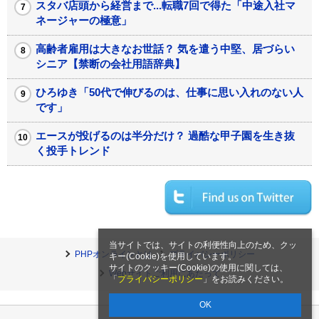
スタバ店頭から経営まで...転職7回で得た「中途入社マ
ネージャーの極意」
高齢者雇用は大きなお世話？ 気を遣う中堅、居づらい
シニア【禁断の会社用語辞典】
ひろゆき「50代で伸びるのは、仕事に思い入れのない人
です」
エースが投げるのは半分だけ？ 過酷な甲子園を生き抜
く投手トレンド
当サイトでは、サイトの利便性向上のため、クッ
PHPオンラインとは
プライバシーポリシー
キー(Cookie)を使用しています。
サイトのクッキー(Cookie)の使用に関しては、
Webサイトご利用にあたって
「
プライバシーポリシー
」をお読みください。
OK