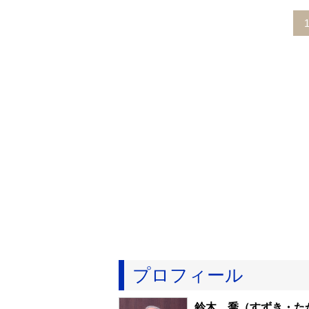
プロフィール
鈴木 喬
（すずき・た