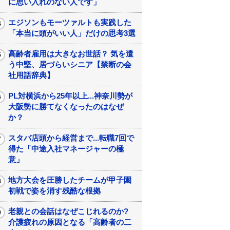
に思い入れのない人です」
エジソンもモーツァルトも実践した
「本当に頭がいい人」だけの思考3選
高齢者雇用は大きなお世話？ 気を遣
う中堅、居づらいシニア【禁断の会
社用語辞典】
PL対横浜から25年以上...神奈川勢が
大阪勢に勝てなくなったのはなぜ
か？
スタバ店頭から経営まで...転職7回で
得た「中途入社マネージャーの極
意」
地方大会を圧勝したチームが甲子園
初戦で姿を消す残酷な根拠
老親との会話はなぜこじれるのか?
介護疲れの原因となる「高齢者の二