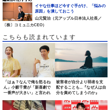
イヤな仕事ほど今すぐ手がけ、「悩みの
原因」を潰しておこう
山元賢治（元アップル日本法人社長／
〔株〕コミュニカCEO）
こちらも読まれています
「はぁ？なんで俺を怒るね
被害者が自分より弱者を支
ん」小籔千豊が「新喜劇で
配することも...『なぜ人は自
一番声が大きい」と言われ
分を責めてしまうのか』
るまで
【書...