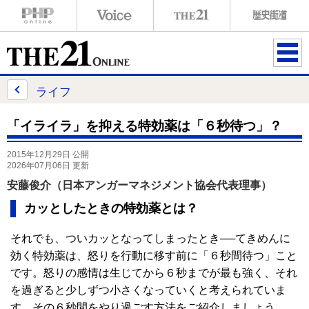
ME
NU
ライフ
「イライラ」を抑える特効薬は「６秒待つ」？
2015年12月29日 公開
2026年07月06日 更新
安藤俊介（日本アンガーマネジメント協会代表理事）
カッとしたときの特効薬とは？
それでも、ついカッとなってしまったとき──てきめんに
効く特効薬は、怒りを行動に移す前に「６秒間待つ」こと
です。怒りの感情は生じてから６秒までが最も強く、それ
を過ぎると少しずつ小さくなっていくと考えられていま
す。その６秒間をやり過ごす方法をご紹介しましょう。