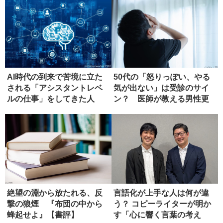
AI時代の到来で苦境に立た
50代の「怒りっぽい、やる
される「アシスタントレベ
気が出ない」は受診のサイ
ルの仕事」をしてきた人
ン？ 医師が教える男性更
年期の...
絶望の淵から放たれる、反
言語化が上手な人は何が違
撃の狼煙 『布団の中から
う？ コピーライターが明か
蜂起せよ』【書評】
す「心に響く言葉の考え