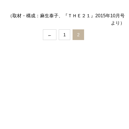
（取材・構成：麻生泰子、『ＴＨＥ２１』2015年10月号
より）
←
1
2