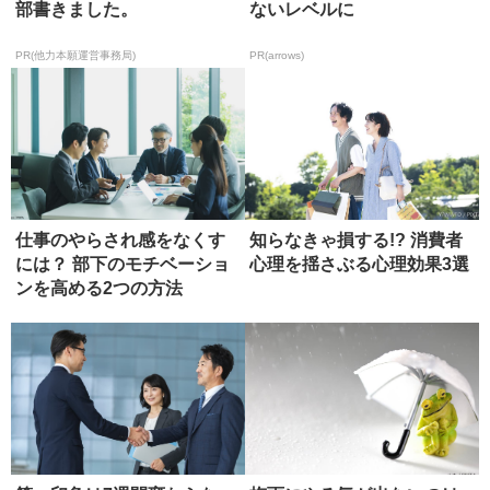
部書きました。
ないレベルに
PR(他力本願運営事務局)
PR(arrows)
仕事のやらされ感をなくす
知らなきゃ損する!? 消費者
には？ 部下のモチベーショ
心理を揺さぶる心理効果3選
ンを高める2つの方法