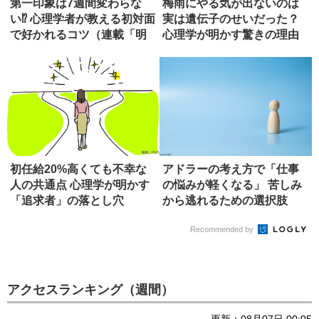
第一印象は7週間変わらな
梅雨にやる気が出ないのは
い⁉ 心理学者が教える初対面
実は遺伝子のせいだった？
で好かれるコツ（連載「明
心理学が明かす驚きの理由
日か...
（連載「...
初任給20%高くても不幸な
アドラーの考え方で「仕事
人の共通点 心理学が明かす
の悩みが軽くなる」 苦しみ
「追求者」の落とし穴
から逃れるための選択肢
Recommended by
アクセスランキング（週間）
更新：08月07日 00:05