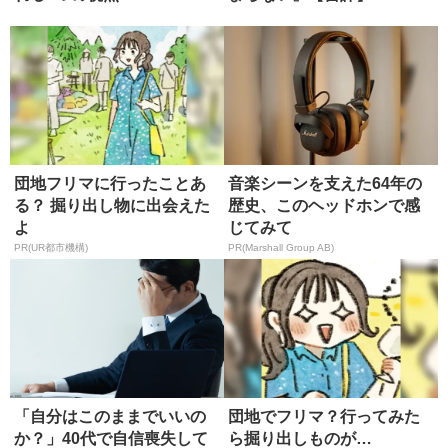
団地フリマに行ったことあ
音楽シーンを支えた64年の
る？ 掘り出し物に出会えた
歴史、このヘッドホンで感
よ
じてみて
PR(UR都市機構)
PR(Marshall Group AB)
「自分はこのままでいいの
団地でフリマ？行ってみた
か？」40代で自信喪失して
ら掘り出しものが…