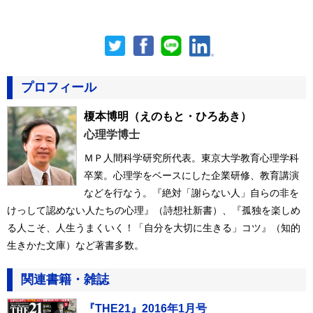
プロフィール
榎本博明
（えのもと・ひろあき）
心理学博士
ＭＰ人間科学研究所代表。東京大学教育心理学科
卒業。心理学をベースにした企業研修、教育講演
などを行なう。『絶対「謝らない人」自らの非を
けっして認めない人たちの心理』（詩想社新書）、『孤独を楽しめ
る人こそ、人生うまくいく！「自分を大切に生きる」コツ』（知的
生きかた文庫）など著書多数。
関連書籍・雑誌
『THE21』2016年1月号