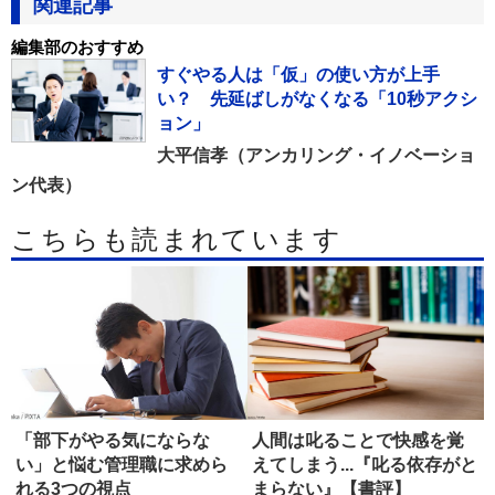
関連記事
編集部のおすすめ
すぐやる人は「仮」の使い方が上手
い？ 先延ばしがなくなる「10秒アクシ
ョン」
大平信孝（アンカリング・イノベーショ
ン代表）
こちらも読まれています
「部下がやる気にならな
人間は叱ることで快感を覚
い」と悩む管理職に求めら
えてしまう...『叱る依存がと
れる3つの視点
まらない』【書評】