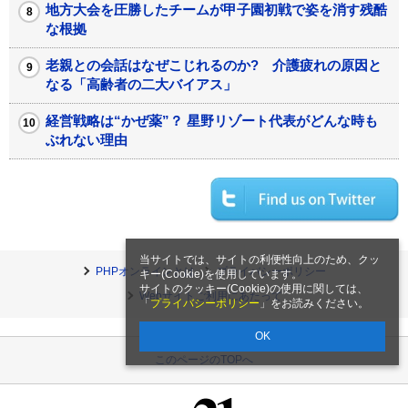
地方大会を圧勝したチームが甲子園初戦で姿を消す残酷
な根拠
老親との会話はなぜこじれるのか? 介護疲れの原因と
なる「高齢者の二大バイアス」
経営戦略は“かぜ薬”？ 星野リゾート代表がどんな時も
ぶれない理由
当サイトでは、サイトの利便性向上のため、クッ
PHPオンラインとは
プライバシーポリシー
キー(Cookie)を使用しています。
サイトのクッキー(Cookie)の使用に関しては、
Webサイトご利用にあたって
「
プライバシーポリシー
」をお読みください。
OK
このページのTOPへ