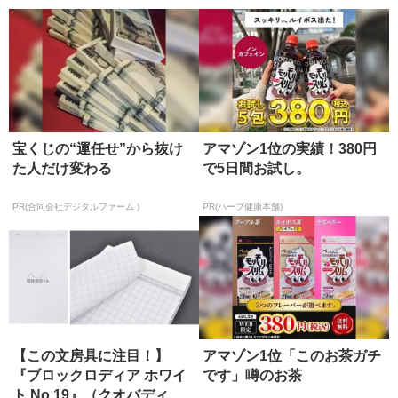
本
宝くじの“運任せ”から抜け
アマゾン1位の実績！380円
た人だけ変わる
で5日間お試し。
PR(合同会社デジタルファーム )
PR(ハーブ健康本舗)
【この文房具に注目！】
アマゾン1位「このお茶ガチ
『ブロックロディア ホワイ
です」噂のお茶
ト No.19』（クオバディ