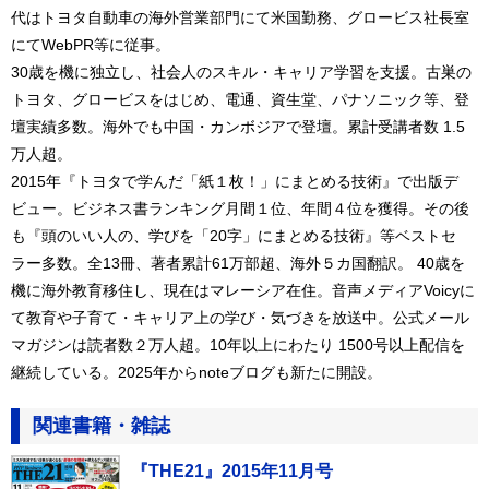
代はトヨタ自動車の海外営業部門にて米国勤務、グロービス社長室
にてWebPR等に従事。
30歳を機に独立し、社会人のスキル・キャリア学習を支援。古巣の
トヨタ、グロービスをはじめ、電通、資生堂、パナソニック等、登
壇実績多数。海外でも中国・カンボジアで登壇。累計受講者数 1.5
万人超。
2015年『トヨタで学んだ「紙１枚！」にまとめる技術』で出版デ
ビュー。ビジネス書ランキング月間１位、年間４位を獲得。その後
も『頭のいい人の、学びを「20字」にまとめる技術』等ベストセ
ラー多数。全13冊、著者累計61万部超、海外５カ国翻訳。 40歳を
機に海外教育移住し、現在はマレーシア在住。音声メディアVoicyに
て教育や子育て・キャリア上の学び・気づきを放送中。公式メール
マガジンは読者数２万人超。10年以上にわたり 1500号以上配信を
継続している。2025年からnoteブログも新たに開設。
関連書籍・雑誌
『THE21』2015年11月号