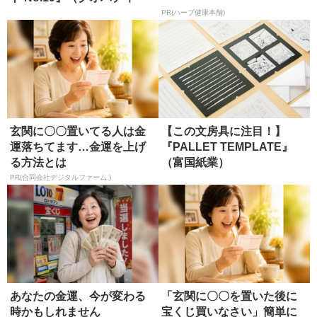
ス）
PR(ハーブ健康本舗)
玄関に〇〇置いてる人は金
【この文房具に注目！】
運落ちてます…金運を上げ
『PALLET TEMPLATE』
る方法とは
（富国紙業）
PR(合同会社デジタルファーム )
あなたの金運、今が変わる
「玄関に〇〇を置いた後に
時かもしれません
宝くじ買いなさい」簡単に