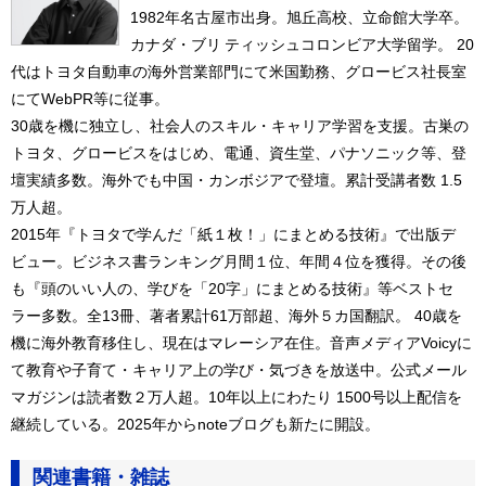
1982年名古屋市出身。旭丘高校、立命館大学卒。
カナダ・ブリ ティッシュコロンビア大学留学。 20
代はトヨタ自動車の海外営業部門にて米国勤務、グロービス社長室
にてWebPR等に従事。
30歳を機に独立し、社会人のスキル・キャリア学習を支援。古巣の
トヨタ、グロービスをはじめ、電通、資生堂、パナソニック等、登
壇実績多数。海外でも中国・カンボジアで登壇。累計受講者数 1.5
万人超。
2015年『トヨタで学んだ「紙１枚！」にまとめる技術』で出版デ
ビュー。ビジネス書ランキング月間１位、年間４位を獲得。その後
も『頭のいい人の、学びを「20字」にまとめる技術』等ベストセ
ラー多数。全13冊、著者累計61万部超、海外５カ国翻訳。 40歳を
機に海外教育移住し、現在はマレーシア在住。音声メディアVoicyに
て教育や子育て・キャリア上の学び・気づきを放送中。公式メール
マガジンは読者数２万人超。10年以上にわたり 1500号以上配信を
継続している。2025年からnoteブログも新たに開設。
関連書籍・雑誌