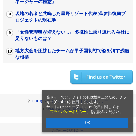
ネージャーの極意」
現地の若者と共鳴した星野リゾート代表 温泉街復興プ
ロジェクトの現在地
「女性管理職が増えない...」 多様性に乗り遅れる会社に
足りないものは？
地方大会を圧勝したチームが甲子園初戦で姿を消す残酷
な根拠
当サイトでは、サイトの利便性向上のため、クッ
PHPオンラインとは
プライバシーポリシー
キー(Cookie)を使用しています。
サイトのクッキー(Cookie)の使用に関しては、
Webサイトご利用にあたって
「
プライバシーポリシー
」をお読みください。
OK
このページのTOPへ