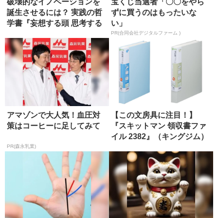
破壊的なイノベーションを
宝くじ当選者「〇〇をやら
誕生させるには？ 実践の哲
ずに買うのはもったいな
学書『妄想する頭 思考する
い」
手』...
PR(合同会社デジタルファーム )
アマゾンで大人気！血圧対
【この文房具に注目！】
策はコーヒーに足してみて
『スキットマン 領収書ファ
イル 2382』（キングジム）
PR(森永乳業)