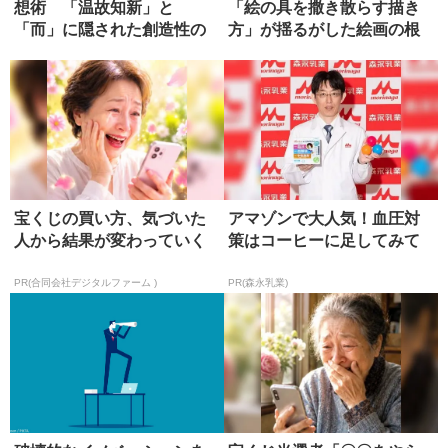
想術 「温故知新」と
「絵の具を撒き散らす描き
「而」に隠された創造性の
方」が揺るがした絵画の根
本質
本
宝くじの買い方、気づいた
アマゾンで大人気！血圧対
人から結果が変わっていく
策はコーヒーに足してみて
PR(合同会社デジタルファーム )
PR(森永乳業)