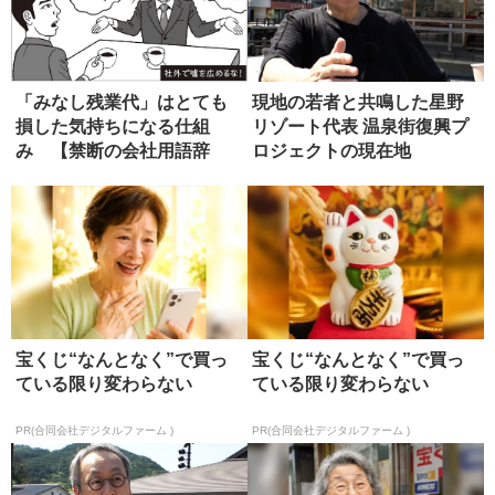
「みなし残業代」はとても
現地の若者と共鳴した星野
損した気持ちになる仕組
リゾート代表 温泉街復興プ
み 【禁断の会社用語辞
ロジェクトの現在地
典】
宝くじ“なんとなく”で買っ
宝くじ“なんとなく”で買っ
ている限り変わらない
ている限り変わらない
PR(合同会社デジタルファーム )
PR(合同会社デジタルファーム )