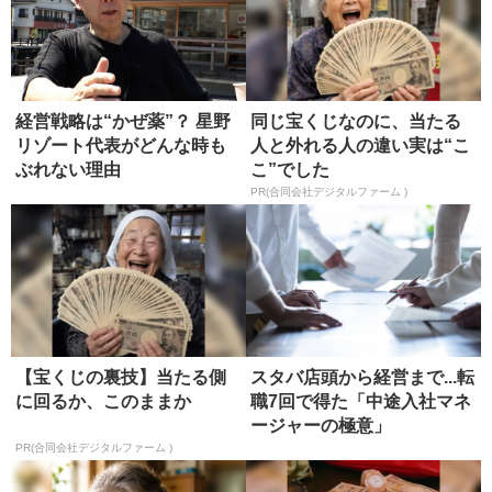
経営戦略は“かぜ薬”？ 星野
同じ宝くじなのに、当たる
リゾート代表がどんな時も
人と外れる人の違い実は“こ
ぶれない理由
こ”でした
PR(合同会社デジタルファーム )
【宝くじの裏技】当たる側
スタバ店頭から経営まで...転
に回るか、このままか
職7回で得た「中途入社マネ
ージャーの極意」
PR(合同会社デジタルファーム )