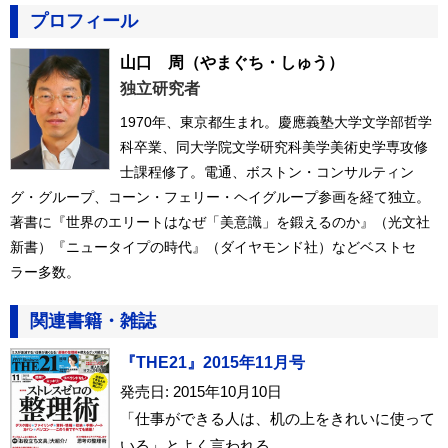
プロフィール
山口 周
（やまぐち・しゅう）
独立研究者
1970年、東京都生まれ。慶應義塾大学文学部哲学
科卒業、同大学院文学研究科美学美術史学専攻修
士課程修了。電通、ボストン・コンサルティン
グ・グループ、コーン・フェリー・ヘイグループ参画を経て独立。
著書に『世界のエリートはなぜ「美意識」を鍛えるのか』（光文社
新書）『ニュータイプの時代』（ダイヤモンド社）などベストセ
ラー多数。
関連書籍・雑誌
『THE21』2015年11月号
発売日: 2015年10月10日
「仕事ができる人は、机の上をきれいに使って
いる」とよく言われる。