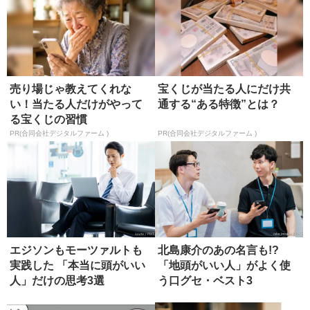
売り場じゃ教えてくれな
宝くじが当たる人にだけ共
い！当たる人だけがやって
通する“ある特徴”とは？
る宝くじの習慣
PR(合同会社デジタルファーム )
PR(合同会社デジタルファーム )
エジソンもモーツァルトも
北島康介のあの名言も!?
実践した 「本当に頭がいい
「地頭がいい人」がよく使
人」だけの思考3選
う口グセ・ベスト3