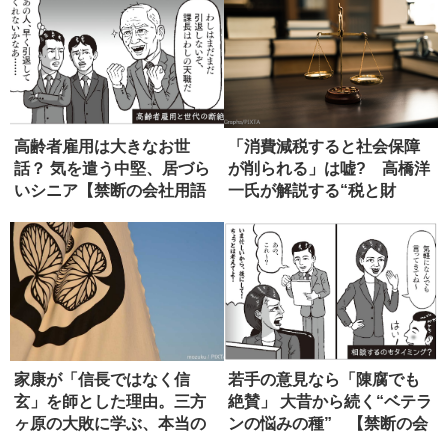
高齢者雇用は大きなお世
「消費減税すると社会保障
話？ 気を遣う中堅、居づら
が削られる」は嘘? 高橋洋
いシニア【禁断の会社用語
一氏が解説する“税と財
辞典】
源”の真...
家康が「信長ではなく信
若手の意見なら「陳腐でも
玄」を師とした理由。三方
絶賛」 大昔から続く“ベテラ
ヶ原の大敗に学ぶ、本当の
ンの悩みの種” 【禁断の会
師の選び方
社...