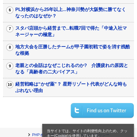
PL対横浜から25年以上...神奈川勢が大阪勢に勝てなく
なったのはなぜか？
スタバ店頭から経営まで...転職7回で得た「中途入社マ
ネージャーの極意」
地方大会を圧勝したチームが甲子園初戦で姿を消す残酷
な根拠
老親との会話はなぜこじれるのか? 介護疲れの原因と
なる「高齢者の二大バイアス」
経営戦略は“かぜ薬”？ 星野リゾート代表がどんな時も
ぶれない理由
当サイトでは、サイトの利便性向上のため、クッ
PHPオンラインとは
プライバシーポリシー
キー(Cookie)を使用しています。