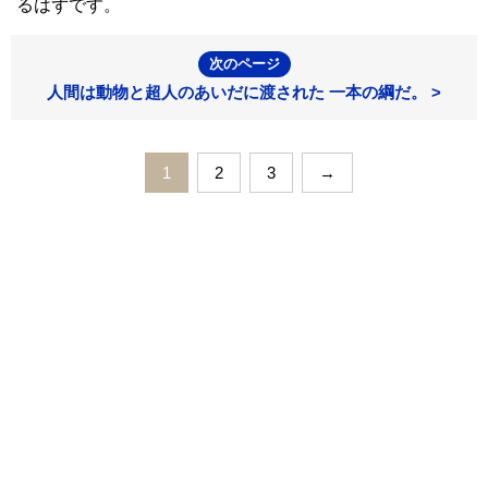
るはずです。
次のページ
人間は動物と超人のあいだに渡された 一本の綱だ。 >
1
2
3
→