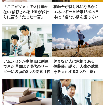
「ここがダメ」で人は動か
核融合が切り札になるか？
ない 信頼される上司が代わ
エネルギー自給率15％の日
りに言う「たった一言」
本は「危ない橋を渡ってい
る」
アムンゼンが南極点に到達
休まない人は怠惰である
できた理由は？現代のリー
佐藤優が説く、人生の成果
ダーに必須の6つの要素【後
を最大化する2つの「養」
編】