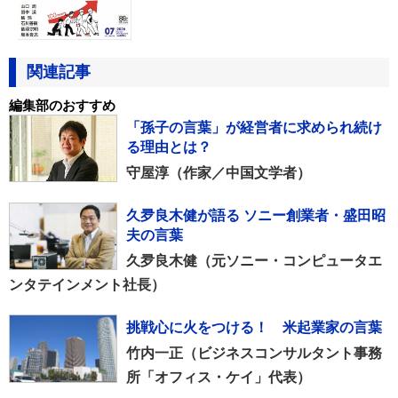
関連記事
編集部のおすすめ
「孫子の言葉」が経営者に求められ続け
る理由とは？
守屋淳（作家／中国文学者）
久夛良木健が語る ソニー創業者・盛田昭
夫の言葉
久夛良木健（元ソニー・コンピュータエ
ンタテインメント社長）
挑戦心に火をつける！ 米起業家の言葉
竹内一正（ビジネスコンサルタント事務
所「オフィス・ケイ」代表）