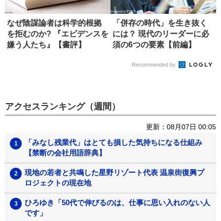
なぜ陰謀論者は科学的根拠
「併存の時代」を生き抜く
を拒むのか? 『エビデンスを
には？ 現代のリーダーに必
嫌う人たち』【書評】
須の6つの要素【前編】
Recommended by
アクセスランキング（週間）
更新：08月07日 00:05
「みなし残業代」はとても損した気持ちになる仕組み
【禁断の会社用語辞典】
現地の若者と共鳴した星野リゾート代表 温泉街復興プ
ロジェクトの現在地
ひろゆき「50代で伸びるのは、仕事に思い入れのない人
です」