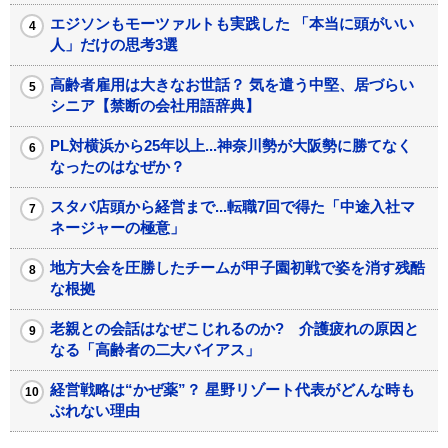
エジソンもモーツァルトも実践した 「本当に頭がいい
人」だけの思考3選
高齢者雇用は大きなお世話？ 気を遣う中堅、居づらい
シニア【禁断の会社用語辞典】
PL対横浜から25年以上...神奈川勢が大阪勢に勝てなく
なったのはなぜか？
スタバ店頭から経営まで...転職7回で得た「中途入社マ
ネージャーの極意」
地方大会を圧勝したチームが甲子園初戦で姿を消す残酷
な根拠
老親との会話はなぜこじれるのか? 介護疲れの原因と
なる「高齢者の二大バイアス」
経営戦略は“かぜ薬”？ 星野リゾート代表がどんな時も
ぶれない理由