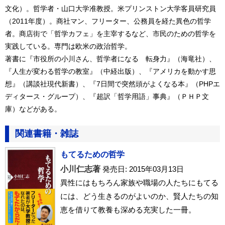
文化）。哲学者・山口大学准教授。米プリンストン大学客員研究員
（2011年度）。商社マン、フリーター、公務員を経た異色の哲学
者。商店街で「哲学カフェ」を主宰するなど、市民のための哲学を
実践している。専門は欧米の政治哲学。
著書に『市役所の小川さん、哲学者になる 転身力』（海竜社）、
『人生が変わる哲学の教室』（中経出版）、『アメリカを動かす思
想』（講談社現代新書）、『7日間で突然頭がよくなる本』（PHPエ
ディタース・グループ）、『超訳「哲学用語」事典』（ＰＨＰ文
庫）などがある。
関連書籍・雑誌
もてるための哲学
小川仁志著
発売日: 2015年03月13日
異性にはもちろん家族や職場の人たちにもてる
には、どう生きるのがよいのか、賢人たちの知
恵を借りて教養も深める充実した一冊。