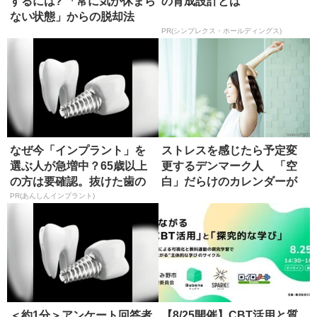
するには? 「常に気が休まら
の育成設計とは
ない状態」からの脱却法
PR(シンプレクス・ホールディングス)
なぜ今「インプラント」を
ストレスを感じたら予定変
選ぶ人が急増中？65歳以上
更するデンマーク人 「空
の方は要確認。抜けた歯の
白」だらけのカレンダーが
放置は...
もたらす...
PR(あんしんインプラント)
＜約1分＞アンケート回答者
【8/25開催】CBT活用と質