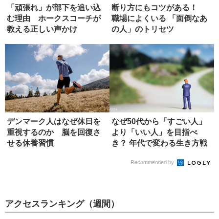
「頑張れ」が部下を追い込
断り方にもコツがある！
む理由 ホークスコーチが
職場によくいる 「面倒なあ
教える正しい声かけ
の人」のトリセツ
デンマーク人はなぜ休日を
なぜ50代から「すごい人」
重視するのか 脳を回復さ
より「いい人」を目指べ
せる休養習慣
き？ 年代で変わる生き方戦
略
Recommended by
アクセスランキング（週間）