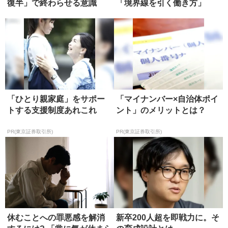
復半」で終わらせる意識
「境界線を引く働き方」
「ひとり親家庭」をサポー
「マイナンバー×自治体ポイ
トする支援制度あれこれ
ント」のメリットとは？
PR(東京証券取引所)
PR(東京証券取引所)
休むことへの罪悪感を解消
新卒200人超を即戦力に。そ