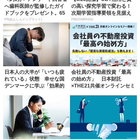
へ歯科医師が監修したガイ
の高い探究学習で変わる！
ドブックをプレゼント。65
次期学習指導要領を見据え
歳以...
た...
PR(あんしんインプラント)
PR(COMPASS)
日本人の大半が「いつも疲
会社員の不動産投資「最高
れている」状態 幸せな国
の始め方」 日本財託
デンマークに学ぶ「効果的
×THE21共催オンラインセミ
な休み方...
ナー開...