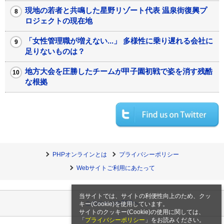
現地の若者と共鳴した星野リゾート代表 温泉街復興プ
ロジェクトの現在地
「女性管理職が増えない...」 多様性に乗り遅れる会社に
足りないものは？
地方大会を圧勝したチームが甲子園初戦で姿を消す残酷
な根拠
PHPオンラインとは
プライバシーポリシー
Webサイトご利用にあたって
当サイトでは、サイトの利便性向上のため、クッ
このページのTOPへ
キー(Cookie)を使用しています。
サイトのクッキー(Cookie)の使用に関しては、
「
プライバシーポリシー
」をお読みください。