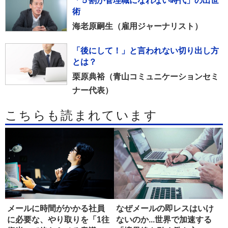
「５割が管理職になれない時代」の出世
術
海老原嗣生（雇用ジャーナリスト）
「後にして！」と言われない切り出し方
とは？
栗原典裕（青山コミュニケーションセミ
ナー代表）
こちらも読まれています
メールに時間がかかる社員
なぜメールの即レスはいけ
に必要な、やり取りを「1往
ないのか...世界で加速する