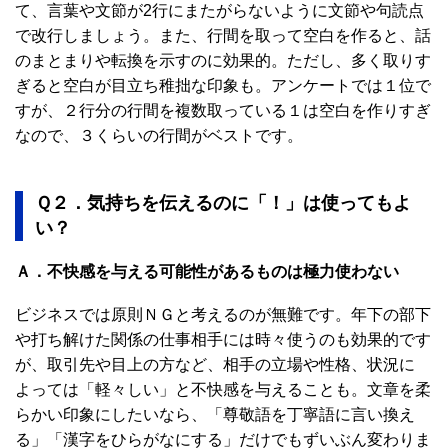
て、言葉や文節が2行にまたがらないように文節や句読点
で改行しましょう。また、行間を取って空白を作ると、話
のまとまりや転換を示すのに効果的。ただし、多く取りす
ぎると空白が目立ち稚拙な印象も。アンケートでは１位で
すが、２行分の行間を複数取っている１は空白を作りすぎ
なので、３くらいの行間がベストです。
Ｑ２．気持ちを伝えるのに「！」は使ってもよ
い？
Ａ．不快感を与える可能性があるものは極力使わない
ビジネスでは原則ＮＧと考えるのが無難です。年下の部下
や打ち解けた関係の仕事相手には時々使うのも効果的です
が、取引先や目上の方など、相手の立場や性格、状況に
よっては「軽々しい」と不快感を与えることも。文章を柔
らかい印象にしたいなら、「尊敬語を丁寧語に言い換え
る」「漢字をひらがなにする」だけでもずいぶん変わりま