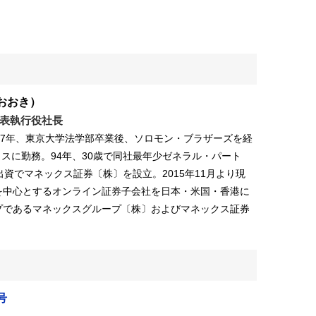
おおき）
表執行役社長
。87年、東京大学法学部卒業後、ソロモン・ブラザーズを経
スに勤務。94年、30歳で同社最年少ゼネラル・パート
資でマネックス証券〔株〕を設立。2015年11月より現
を中心とするオンライン証券子会社を日本・米国・香港に
プであるマネックスグループ〔株〕およびマネックス証券
号