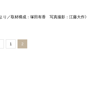
8月号より／取材構成：塚田有香 写真撮影：江藤大作》
1
2