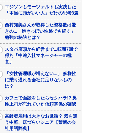
エジソンもモーツァルトも実践した
「本当に頭がいい人」だけの思考3選
西村知美さんが取得した資格数は驚
きの...「飽きっぽい性格でも続く」
勉強の秘訣とは？
スタバ店頭から経営まで...転職7回で
得た「中途入社マネージャーの極
意」
「女性管理職が増えない...」 多様性
に乗り遅れる会社に足りないもの
は？
カフェで面談をしたらセクハラ!? 男
性上司が忘れていた信頼関係の確認
高齢者雇用は大きなお世話？ 気を遣
う中堅、居づらいシニア【禁断の会
社用語辞典】