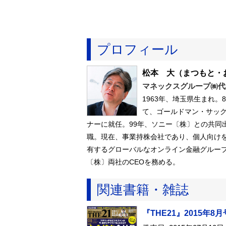
プロフィール
松本 大
（まつもと・
マネックスグループ㈱代
1963年、埼玉県生まれ
て、ゴールドマン・サック
ナーに就任。99年、ソニー〔株〕との共同出
職。現在、事業持株会社であり、個人向け
有するグローバルなオンライン金融グルー
〔株〕両社のCEOを務める。
関連書籍・雑誌
『THE21』2015年8月