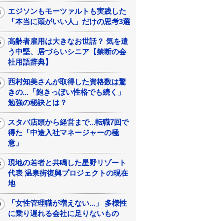
エジソンもモーツァルトも実践した
「本当に頭がいい人」だけの思考3選
高齢者雇用は大きなお世話？ 気を遣
う中堅、居づらいシニア【禁断の会
社用語辞典】
西村知美さんが取得した資格数は驚
きの...「飽きっぽい性格でも続く」
勉強の秘訣とは？
スタバ店頭から経営まで...転職7回で
得た「中途入社マネージャーの極
意」
現地の若者と共鳴した星野リゾート
代表 温泉街復興プロジェクトの現在
地
「女性管理職が増えない...」 多様性
に乗り遅れる会社に足りないもの