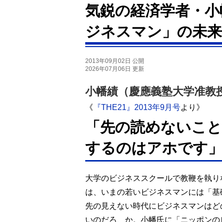
気鋭の経済学者・小
ジネスマン」の未来
2013年09月02日 公開
2026年07月06日 更新
小幡績（慶應義塾大学准教
《
『THE21』2013
年9月号
より》
「先の読めないこ
するのはアホです
大学のビジネススクールで教鞭を執り
は、いまの若いビジネスマンには「基
先の見えない時代にビジネス
マンはど
いのだろ、か。小幡氏に「ニッポンの