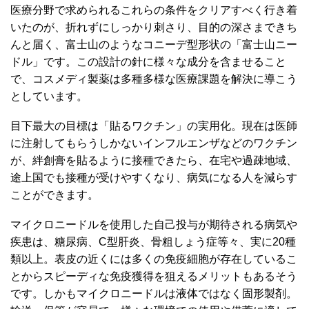
医療分野で求められるこれらの条件をクリアすべく行き着
いたのが、折れずにしっかり刺さり、目的の深さまできち
んと届く、富士山のようなコニーデ型形状の「富士山ニー
ドル」です。この設計の針に様々な成分を含ませること
で、コスメディ製薬は多種多様な医療課題を解決に導こう
としています。
目下最大の目標は「貼るワクチン」の実用化。現在は医師
に注射してもらうしかないインフルエンザなどのワクチン
が、絆創膏を貼るように接種できたら、在宅や過疎地域、
途上国でも接種が受けやすくなり、病気になる人を減らす
ことができます。
マイクロニードルを使用した自己投与が期待される病気や
疾患は、糖尿病、C型肝炎、骨粗しょう症等々、実に20種
類以上。表皮の近くには多くの免疫細胞が存在しているこ
とからスピーディな免疫獲得を狙えるメリットもあるそう
です。しかもマイクロニードルは液体ではなく固形製剤。