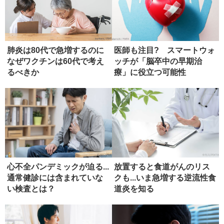
肺炎は80代で急増するのに
医師も注目? スマートウォ
なぜワクチンは60代で考え
ッチが「脳卒中の早期治
るべきか
療」に役立つ可能性
心不全パンデミックが迫る...
放置すると食道がんのリス
通常健診には含まれていな
クも...いま急増する逆流性食
い検査とは？
道炎を知る