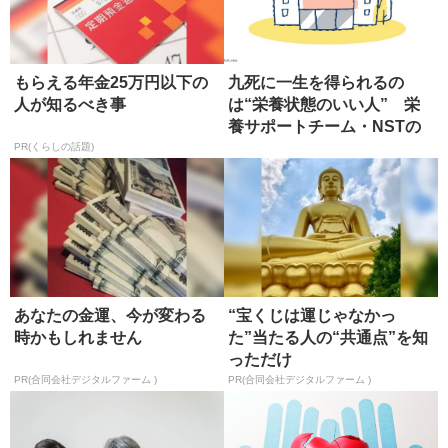
もらえる年金25万円以下の
九死に一生を得られるの
人が知るべき事
は“栄養状態のいい人” 栄
養サポートチーム・NSTの
役割と...
PR(くらしの話題)
あなたの金運、今が変わる
“宝くじは運じゃなかっ
時かもしれません
た”当たる人の“共通点”を知
っただけ
PR(合同会社デジタルファーム )
PR(合同会社デジタルファーム )