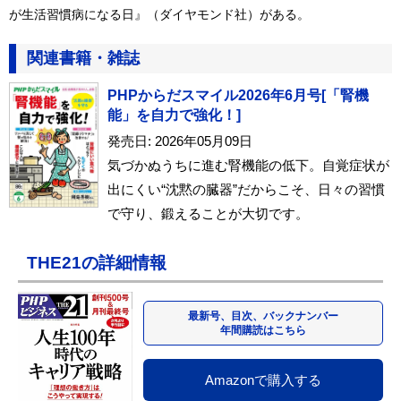
が生活習慣病になる日』（ダイヤモンド社）がある。
関連書籍・雑誌
PHPからだスマイル2026年6月号[「腎機
能」を自力で強化！]
発売日: 2026年05月09日
気づかぬうちに進む腎機能の低下。自覚症状が
出にくい“沈黙の臓器”だからこそ、日々の習慣
で守り、鍛えることが大切です。
THE21の詳細情報
最新号、目次、バックナンバー
年間購読はこちら
Amazonで購入する