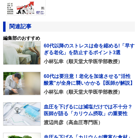
関連記事
編集部のおすすめ
60代以降のストレスは命を縮める!「早す
ぎる老化」を防止するポイント3選
小林弘幸（順天堂大学医学部教授）
60代は要注意！老化を加速させる"活性
酸素"が全身に襲いかかる【医師が解説】
小林弘幸（順天堂大学医学部教授）
血圧を下げるには減塩だけでは不十分？
医師が語る「カリウム摂取」の重要性
渡辺尚彦（高血圧専門医）
血圧を下げる「カリウムが豊富な食材」