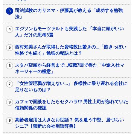
司法試験のカリスマ・伊藤真が教える「成功する勉強
法」
エジソンもモーツァルトも実践した 「本当に頭がいい
人」だけの思考3選
西村知美さんが取得した資格数は驚きの...「飽きっぽい
性格でも続く」勉強の秘訣とは？
スタバ店頭から経営まで...転職7回で得た「中途入社マ
ネージャーの極意」
「女性管理職が増えない...」 多様性に乗り遅れる会社に
足りないものは？
カフェで面談をしたらセクハラ!? 男性上司が忘れていた
信頼関係の確認
高齢者雇用は大きなお世話？ 気を遣う中堅、居づらい
シニア【禁断の会社用語辞典】