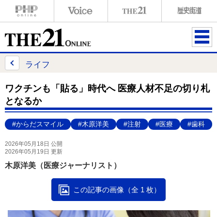
ME
NU
ライフ
ワクチンも「貼る」時代へ 医療人材不足の切り札
となるか
#からだスマイル
#木原洋美
#注射
#医療
#歯科
2026年05月18日 公開
2026年05月19日 更新
木原洋美（医療ジャーナリスト）
この記事の画像（全 1 枚）