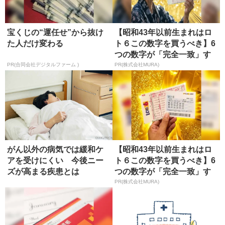
宝くじの“運任せ”から抜け
【昭和43年以前生まれはロ
た人だけ変わる
ト６この数字を買うべき】6
つの数字が「完全一致」す
る方...
PR(合同会社デジタルファーム )
PR(株式会社MURA)
がん以外の病気では緩和ケ
【昭和43年以前生まれはロ
アを受けにくい 今後ニー
ト６この数字を買うべき】6
ズが高まる疾患とは
つの数字が「完全一致」す
る方...
PR(株式会社MURA)