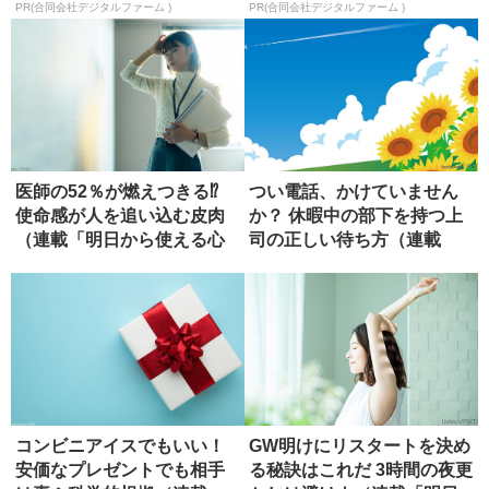
PR(合同会社デジタルファーム )
PR(合同会社デジタルファーム )
医師の52％が燃えつきる⁉
つい電話、かけていません
使命感が人を追い込む皮肉
か？ 休暇中の部下を持つ上
（連載「明日から使える心
司の正しい待ち方（連載
理...
「明日か...
コンビニアイスでもいい！
GW明けにリスタートを決め
安価なプレゼントでも相手
る秘訣はこれだ 3時間の夜更