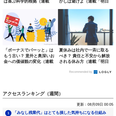
は喜ぶ科学的根拠（連載
かしは避けよ（連載「明日
「明日か...
か...
「ボーナスでパーッと」は
夏休みは社内で一斉に取る
もう古い？ 意外と奥深いお
べき？ 責任と不安から解放
金への価値観の変化（連載
される休み方（連載「明日
「明日...
から使...
Recommended by
アクセスランキング（週間）
更新：08月09日 00:05
「みなし残業代」はとても損した気持ちになる仕組み