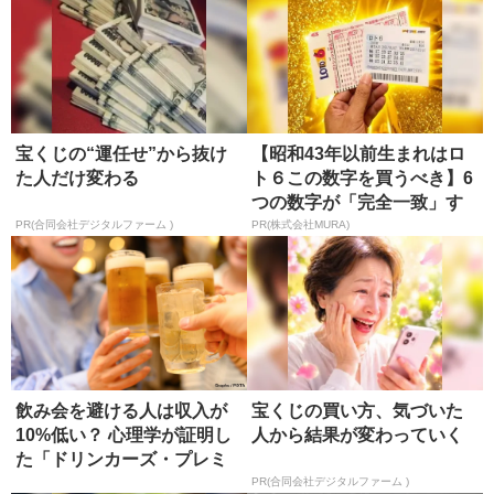
宝くじの“運任せ”から抜け
【昭和43年以前生まれはロ
た人だけ変わる
ト６この数字を買うべき】6
つの数字が「完全一致」す
る方...
PR(合同会社デジタルファーム )
PR(株式会社MURA)
飲み会を避ける人は収入が
宝くじの買い方、気づいた
10%低い？ 心理学が証明し
人から結果が変わっていく
た「ドリンカーズ・プレミ
アム...
PR(合同会社デジタルファーム )