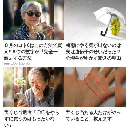
８月のロト6はこの方法で買
梅雨にやる気が出ないのは
え!!６つの数字が『完全一
実は遺伝子のせいだった？
致』する方法
心理学が明かす驚きの理由
（連載「...
PR(株式会社MURA)
宝くじ当選者「〇〇をやら
宝くじ当たる人だけがやっ
ずに買うのはもったいな
ていること、教えます
い」