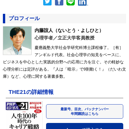
プロフィール
内藤誼人
（ないとう・よしひと）
心理学者／立正大学客員教授
慶應義塾大学社会学研究科博士課程修了。［有］
アンギルド代表。社会心理学の知見をベースに、
ビジネスを中心とした実践的分野への応用に力を注ぐ。その軽妙な
心理分析には定評がある。『人は「暗示」で9割動く！』（だいわ文
庫）など、心理に関する著書多数。
THE21の詳細情報
最新号、目次、バックナンバー
年間購読はこちら