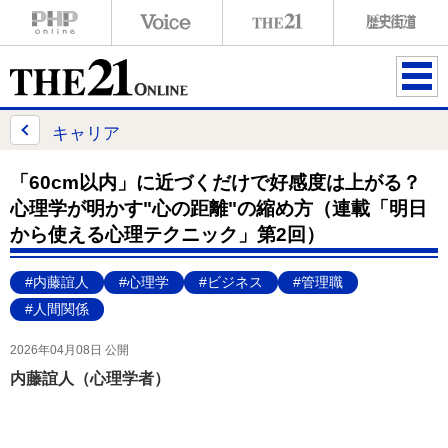
ME
NU
キャリア
「60cm以内」に近づくだけで好感度は上がる？
心理学が明かす"心の距離"の縮め方（連載「明日
から使える心理テクニック」第2回）
#内藤誼人
#心理学
#ビジネス
#管理職
#人間関係
2026年04月08日 公開
内藤誼人（心理学者）