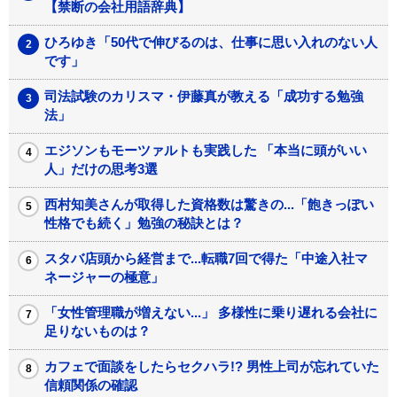
【禁断の会社用語辞典】
ひろゆき「50代で伸びるのは、仕事に思い入れのない人
です」
司法試験のカリスマ・伊藤真が教える「成功する勉強
法」
エジソンもモーツァルトも実践した 「本当に頭がいい
人」だけの思考3選
西村知美さんが取得した資格数は驚きの...「飽きっぽい
性格でも続く」勉強の秘訣とは？
スタバ店頭から経営まで...転職7回で得た「中途入社マ
ネージャーの極意」
「女性管理職が増えない...」 多様性に乗り遅れる会社に
足りないものは？
カフェで面談をしたらセクハラ!? 男性上司が忘れていた
信頼関係の確認