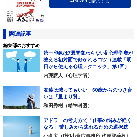
Amazonで購入する
関連記事
編集部のおすすめ
第一印象は7週間変わらない⁉ 心理学者が
教える初対面で好かれるコツ（連載「明
日から使える心理テクニック」第1回）
内藤誼人（心理学者）
友達は減ってもいい 60歳からのつき合
いは「量より質」
和田秀樹（精神科医）
アドラーの考え方で「仕事の悩みが軽く
なる」 苦しみから逃れるための選択肢
小倉広（[株]小倉広事務所 代表取締役）