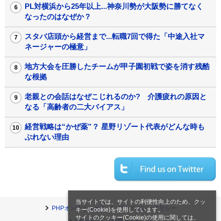
PL対横浜から25年以上...神奈川勢が大阪勢に勝てなく
なったのはなぜか？
スタバ店頭から経営まで...転職7回で得た「中途入社マ
ネージャーの極意」
地方大会を圧勝したチームが甲子園初戦で姿を消す残酷
な根拠
老親との会話はなぜこじれるのか? 介護疲れの原因と
なる「高齢者の二大バイアス」
経営戦略は“かぜ薬”？ 星野リゾート代表がどんな時も
ぶれない理由
当サイトでは、サイトの利便性向上のため、クッ
PHPオンラインとは
プライバシーポリシー
キー(Cookie)を使用しています。
サイトのクッキー(Cookie)の使用に関しては、