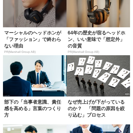
マーシャルのヘッドホンが
64年の歴史が宿るヘッドホ
「ファッション」で終わら
ン、いい意味で「想定外」
ない理由
の音質
PR(Marshall Group AB)
PR(Marshall Group AB)
部下の「当事者意識、責任
なぜ売上げが下がっている
感を高める」言葉のつくり
のか？ 「問題の原因を絞
方
り込む」プロセス