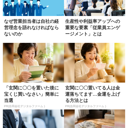
なぜ営業担当者は自社の経
生産性や利益率アップへの
営理念を語れなければなら
重要な要素「従業員エンゲ
ないのか
ージメント」とは
「玄関に〇〇を置いた後に
玄関に〇〇置いてる人は金
宝くじ買いなさい」簡単に
運落ちてます…金運を上げ
当選
る方法とは
PR(合同会社デジタルファーム )
PR(合同会社デジタルファーム )