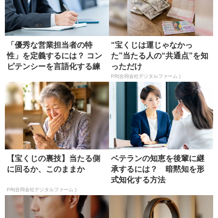
「優秀な営業担当者の特
“宝くじは運じゃなかっ
性」を定義するには？ コン
た”当たる人の“共通点”を知
ピテンシーを言語化する練
っただけ
習
PR(合同会社デジタルファーム )
【宝くじの裏技】当たる側
ベテランの知恵を後輩に継
に回るか、このままか
承するには？ 暗黙知を形
式知化する方法
PR(合同会社デジタルファーム )