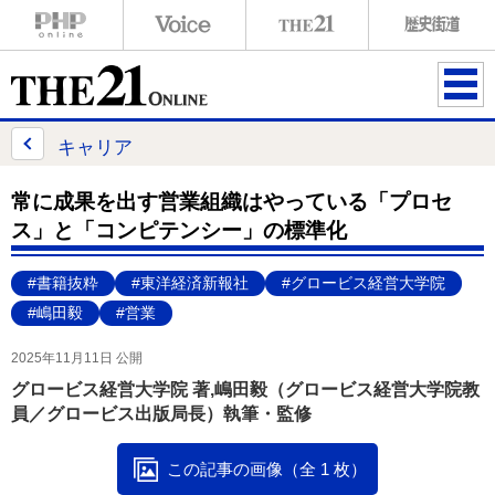
ME
NU
キャリア
常に成果を出す営業組織はやっている「プロセ
ス」と「コンピテンシー」の標準化
#書籍抜粋
#東洋経済新報社
#グロービス経営大学院
#嶋田毅
#営業
2025年11月11日 公開
グロービス経営大学院 著,嶋田毅（グロービス経営大学院教
員／グロービス出版局長）執筆・監修
この記事の画像（全 1 枚）