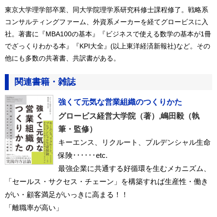
東京大学理学部卒業、同大学院理学系研究科修士課程修了。戦略系
コンサルティングファーム、外資系メーカーを経てグロービスに入
社。著書に『MBA100の基本』『ビジネスで使える数学の基本が1冊
でざっくりわかる本』『KPI大全』(以上東洋経済新報社)など。その
他にも多数の共著書、共訳書がある。
関連書籍・雑誌
強くて元気な営業組織のつくりかた
グロービス経営大学院（著）,嶋田毅（執
筆・監修）
キーエンス、リクルート、プルデンシャル生命
保険･･････etc.
最強企業に共通する好循環を生むメカニズム、
「セールス・サクセス・チェーン」を構築すれば生産性・働き
がい・顧客満足がいっきに高まる！！
「離職率が高い」