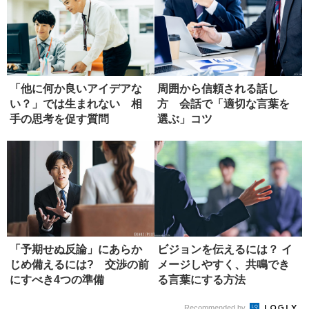
「他に何か良いアイデアな
周囲から信頼される話し
い？」では生まれない 相
方 会話で「適切な言葉を
手の思考を促す質問
選ぶ」コツ
「予期せぬ反論」にあらか
ビジョンを伝えるには？ イ
じめ備えるには? 交渉の前
メージしやすく、共鳴でき
にすべき4つの準備
る言葉にする方法
Recommended by