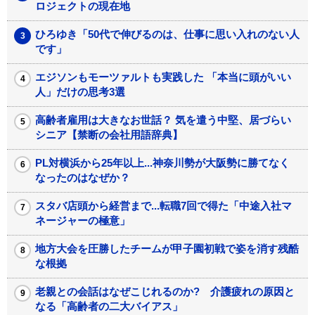
ロジェクトの現在地
ひろゆき「50代で伸びるのは、仕事に思い入れのない人
です」
エジソンもモーツァルトも実践した 「本当に頭がいい
人」だけの思考3選
高齢者雇用は大きなお世話？ 気を遣う中堅、居づらい
シニア【禁断の会社用語辞典】
PL対横浜から25年以上...神奈川勢が大阪勢に勝てなく
なったのはなぜか？
スタバ店頭から経営まで...転職7回で得た「中途入社マ
ネージャーの極意」
地方大会を圧勝したチームが甲子園初戦で姿を消す残酷
な根拠
老親との会話はなぜこじれるのか? 介護疲れの原因と
なる「高齢者の二大バイアス」