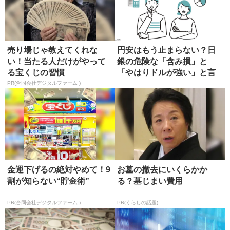
売り場じゃ教えてくれな
円安はもう止まらない？日
い！当たる人だけがやって
銀の危険な「含み損」と
る宝くじの習慣
「やはりドルが強い」と言
える根拠
PR(合同会社デジタルファーム )
金運下げるの絶対やめて！9
お墓の撤去にいくらかか
割が知らない“貯金術”
る？墓じまい費用
PR(合同会社デジタルファーム )
PR(くらしの話題)