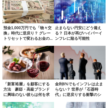
預金1,000万円でも「物々交
止まらない円安にどう備え
換」時代に逆戻り？ グレー
る？ 日本が再びハイパーイ
トリセットで変わるお金の...
ンフレに陥る可能性
「新富裕層」を顧客にする
金利6%でもインフレは止ま
方法 豪邸・高級ブランド
らない？ 世界が「石器時
に興味のない彼らは何を求
代」に逆戻りする衝撃のシ
めるか
ナリオ