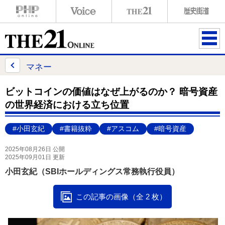
ME
NU
マネー
ビットコインの価値はなぜ上がるのか？ 暗号資産
の世界経済における立ち位置
#小田玄紀
#書籍抜粋
#アスコム
#暗号資産
2025年08月26日 公開
2025年09月01日 更新
小田玄紀（SBIホールディングス常務執行役員）
この記事の画像（全 2 枚）