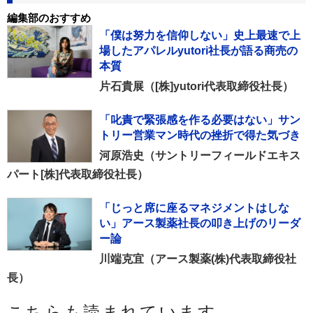
編集部のおすすめ
「僕は努力を信仰しない」史上最速で上
場したアパレルyutori社長が語る商売の
本質
片石貴展（[株]yutori代表取締役社長）
「叱責で緊張感を作る必要はない」サン
トリー営業マン時代の挫折で得た気づき
河原浩史（サントリーフィールドエキス
パート[株]代表取締役社長）
「じっと席に座るマネジメントはしな
い」アース製薬社長の叩き上げのリーダ
ー論
川端克宜（アース製薬(株)代表取締役社
長）
こちらも読まれています