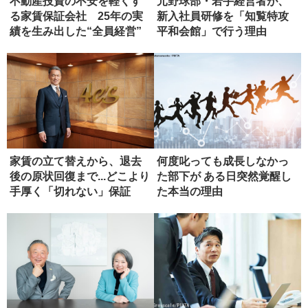
不動産投資の不安を軽くす
元野球部・若手経営者が、
る家賃保証会社 25年の実
新入社員研修を「知覧特攻
績を生み出した“全員経営”
平和会館」で行う理由
家賃の立て替えから、退去
何度叱っても成長しなかっ
後の原状回復まで...どこより
た部下が ある日突然覚醒し
手厚く「切れない」保証
た本当の理由