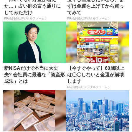
た…」占い師の言う通りに
ずは金運を上げてから買っ
してみただけ
てみて
PR(合同会社デジタルファーム )
PR(合同会社デジタルファーム )
新NISAだけで本当に大丈
【今すぐやって】60歳以上
夫? 会社員に最適な「資産形
は〇〇しないと金運が崩壊
成法」とは
します
PR(合同会社デジタルファーム )