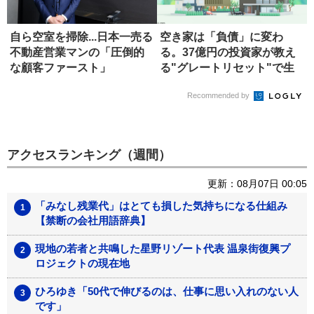
自ら空室を掃除...日本一売る
空き家は「負債」に変わ
不動産営業マンの「圧倒的
る。37億円の投資家が教え
な顧客ファースト」
る"グレートリセット"で生
き残る...
Recommended by
アクセスランキング（週間）
更新：08月07日 00:05
「みなし残業代」はとても損した気持ちになる仕組み
【禁断の会社用語辞典】
現地の若者と共鳴した星野リゾート代表 温泉街復興プ
ロジェクトの現在地
ひろゆき「50代で伸びるのは、仕事に思い入れのない人
です」