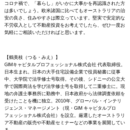
コロナ禍で、「暮らし」がいかに大事かを再認識された方
は多いでしょう。欧米諸国に比べてもオーストラリアの治
安の良さ、住みやすさは際立っています。堅実で安定的な
不労収入として不動産投資をお考えでしたら、ぜひ一度お
気軽にご相談いただければと思います。
【鶴美枝（つる・みえ）】
GIMキャピタルプロフェッショナル株式会社 代表取締役。
日本生まれ。日本の大手住宅設備企業で役員秘書に従事
中、大学院で法学修士号取得。その後、シドニーの公立大
学で国際商法を学び法学修士号を取得して二重修士に。現
地の弁護士事務所に勤務中、日本政府から法律調査依頼を
受けたことを機に独立。2010年、グローバル・インテリ
ジェンス・マネージメント（現・GIM キャピタルプロ
フェッショナル株式会社）を設立。厳選したオーストラリ
ア不動産の販売や不動産セミナーなどの事業を展開してい
る。