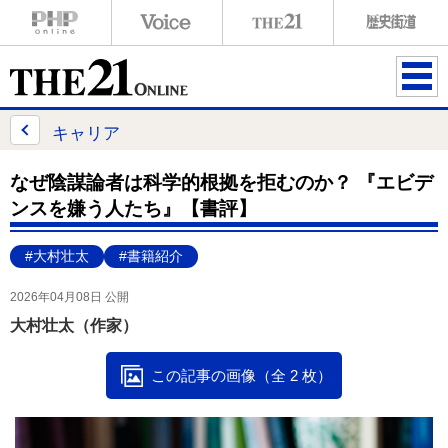
ME
NU
キャリア
なぜ陰謀論者は科学的根拠を拒むのか？ 『エビデ
ンスを嫌う人たち』【書評】
#大村壮太
#書籍紹介
2026年04月08日 公開
大村壮太（作家）
この記事の画像（全 2 枚）