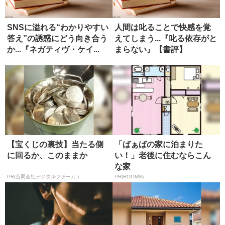
SNSに溢れる“わかりやすい
人間は叱ることで快感を覚
答え”の誘惑にどう向き合う
えてしまう...『叱る依存がと
か...『ネガティヴ・ケイ...
まらない』【書評】
【宝くじの裏技】当たる側
「ばぁばの家に泊まりた
に回るか、このままか
い！」老後に住むならこん
な家
PR(合同会社デジタルファーム )
PR(ROOMS)