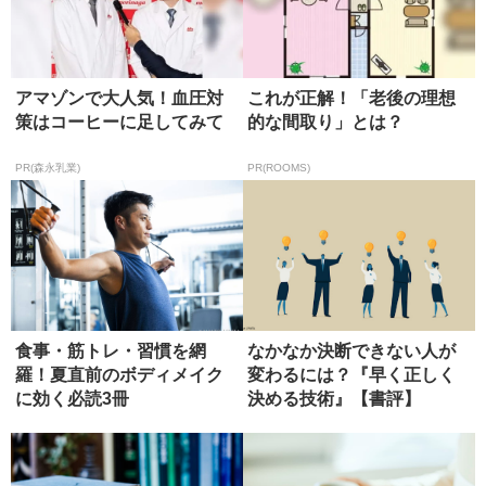
アマゾンで大人気！血圧対
これが正解！「老後の理想
策はコーヒーに足してみて
的な間取り」とは？
PR(森永乳業)
PR(ROOMS)
食事・筋トレ・習慣を網
なかなか決断できない人が
羅！夏直前のボディメイク
変わるには？『早く正しく
に効く必読3冊
決める技術』【書評】