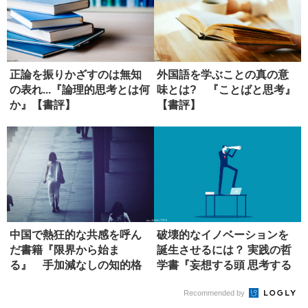
正論を振りかざすのは無知
外国語を学ぶことの真の意
の表れ...『論理的思考とは何
味とは? 『ことばと思考』
か』【書評】
【書評】
中国で熱狂的な共感を呼ん
破壊的なイノベーションを
だ書籍『限界から始ま
誕生させるには？ 実践の哲
る』 手加減なしの知的格
学書『妄想する頭 思考する
闘【書評】
手』...
Recommended by