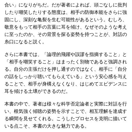
合い」になりがちだ。だが著者によれば、頭ごなしに批判
したり嘲笑したりする態度は、相手の防御本能をさらに強
固にし、深刻な亀裂を生む可能性があるという。むしろ、
敬意をもって相手の言葉に耳を傾け、なぜそのような考え
に至ったのか、その背景を探る姿勢を持つことが、対話の
糸口になると説く。
さらに本書では、「論理的飛躍や誤謬を指摘すること」と
「相手を嘲笑すること」はまったく別物であると強調され
る。自分の主張だけを押し通すのではなく、相手に「自分
の話をしっかり聴いてもらえている」という安心感を与え
ることで、相手が身構えなくなり、はじめてエビデンスに
耳を傾ける土壌ができるのだ。
本書の中で、著者は様々な科学否定論者と実際に対話を行
い、根気強く傾聴の姿勢を示すことで、相互理解を達成す
る瞬間を見せてくれる。こうしたプロセスを克明に描いて
いる点こそ、本書の大きな魅力である。