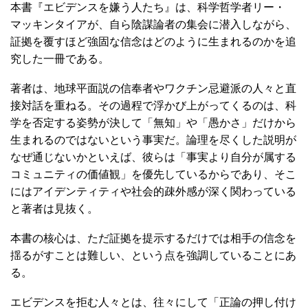
本書『エビデンスを嫌う人たち』は、科学哲学者リー・
マッキンタイアが、自ら陰謀論者の集会に潜入しながら、
証拠を覆すほど強固な信念はどのように生まれるのかを追
究した一冊である。
著者は、地球平面説の信奉者やワクチン忌避派の人々と直
接対話を重ねる。その過程で浮かび上がってくるのは、科
学を否定する姿勢が決して「無知」や「愚かさ」だけから
生まれるのではないという事実だ。論理を尽くした説明が
なぜ通じないかといえば、彼らは「事実より自分が属する
コミュニティの価値観」を優先しているからであり、そこ
にはアイデンティティや社会的疎外感が深く関わっている
と著者は見抜く。
本書の核心は、ただ証拠を提示するだけでは相手の信念を
揺るがすことは難しい、という点を強調していることにあ
る。
エビデンスを拒む人々とは、往々にして「正論の押し付け