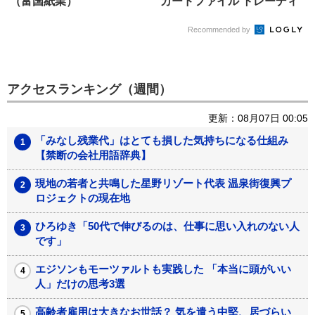
（富国紙業）
カードファイル トレーディ
ングカー...
Recommended by
アクセスランキング（週間）
更新：08月07日 00:05
「みなし残業代」はとても損した気持ちになる仕組み
【禁断の会社用語辞典】
現地の若者と共鳴した星野リゾート代表 温泉街復興プ
ロジェクトの現在地
ひろゆき「50代で伸びるのは、仕事に思い入れのない人
です」
エジソンもモーツァルトも実践した 「本当に頭がいい
人」だけの思考3選
高齢者雇用は大きなお世話？ 気を遣う中堅、居づらい