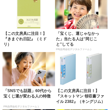
【この文房具に注目！】
「宝くじ、運じゃなかっ
『きまぐれ日記』（ミド
た」当たる人は“同じこ
リ）
と”してる
PR(合同会社デジタルファーム )
「SNSでも話題」60代から
【この文房具に注目！】
宝くじ運が変わる人の特徴
『スキットマン 領収書ファ
イル 2382』（キングジム）
PR(合同会社デジタルファーム )