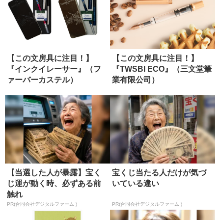
【この文房具に注目！】
【この文房具に注目！】
『インクイレーサー』（フ
『TWSBI ECO』（三文堂筆
ァーバーカステル）
業有限公司）
【当選した人が暴露】宝く
宝くじ当たる人だけが気づ
じ運が動く時、必ずある前
いている違い
触れ
PR(合同会社デジタルファーム )
PR(合同会社デジタルファーム )