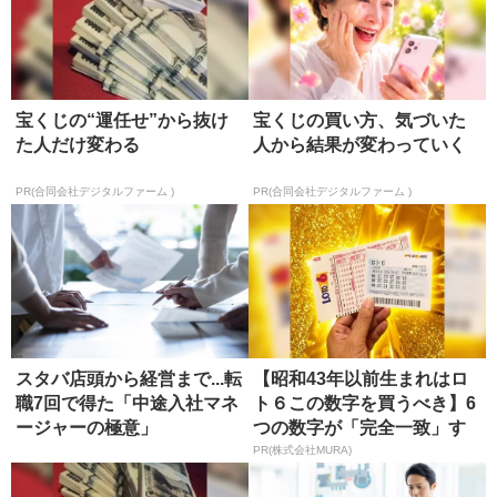
宝くじの“運任せ”から抜け
宝くじの買い方、気づいた
た人だけ変わる
人から結果が変わっていく
PR(合同会社デジタルファーム )
PR(合同会社デジタルファーム )
スタバ店頭から経営まで...転
【昭和43年以前生まれはロ
職7回で得た「中途入社マネ
ト６この数字を買うべき】6
ージャーの極意」
つの数字が「完全一致」す
る方...
PR(株式会社MURA)