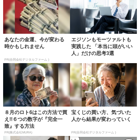
あなたの金運、今が変わる
エジソンもモーツァルトも
時かもしれません
実践した 「本当に頭がいい
人」だけの思考3選
PR(合同会社デジタルファーム )
８月のロト6はこの方法で買
宝くじの買い方、気づいた
え!!６つの数字が『完全一
人から結果が変わっていく
致』する方法
PR(株式会社MURA)
PR(合同会社デジタルファーム )