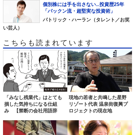
個別株には手を出さない...投資歴25年
「パックン流・超堅実な投資術」
パトリック・ハーラン（タレント／お笑
い芸人）
こちらも読まれています
「みなし残業代」はとても
現地の若者と共鳴した星野
損した気持ちになる仕組
リゾート代表 温泉街復興プ
み 【禁断の会社用語辞
ロジェクトの現在地
典】