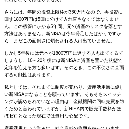
さらには、年間の投資上限枠が360万円なので、再投資に
回す1800万円は5回に分けて入れ直さなくてはなりませ
ん。この移管にかかる5年間、元の資産のリスクを落とす
方法はありません。新NISAは今年発足したばかりですか
ら、まだこの面倒さに煩わされる人は出ていません。
しかし5年後には元本が1800万円に達する人も出てくるで
しょうし、10～20年後には新NISAに資産を置いた状態で
定年を迎える方も多いはず。そのとき、この不便さに直面
する可能性はあります。
私としては、それまでに制度が変わり、資産活用層に優し
い新NISAになることを願っています。そもそもスイッチ
ングが認められていない理由は、金融機関の回転売買を防
ぐためと言われていますが、新NISA内で販売手数料がほ
ぼゼロとなった現在では無用な心配です。
資産活用という営みは、社会貢献の側面を持っています。