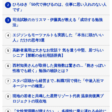
ひろゆき「50代で伸びるのは、仕事に思い入れのない人
です」
司法試験のカリスマ・伊藤真が教える「成功する勉強
法」
エジソンもモーツァルトも実践した 「本当に頭がいい
人」だけの思考3選
高齢者雇用は大きなお世話？ 気を遣う中堅、居づらい
シニア【禁断の会社用語辞典】
西村知美さんが取得した資格数は驚きの...「飽きっぽい
性格でも続く」勉強の秘訣とは？
スタバ店頭から経営まで...転職7回で得た「中途入社マ
ネージャーの極意」
現地の若者と共鳴した星野リゾート代表 温泉街復興プ
ロジェクトの現在地
「女性管理職が増えない...」 多様性に乗り遅れる会社に