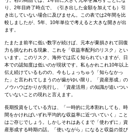
う。右の商品では、1年目に大きく元本を減らすことにな
り、2年目終了時点で、（引き出した金額を加えても）引
き出していない場合に及びません。この表では2年間を比
較しましたが、5年、10年単位で考えると大きな開きが出
ます。
たまたま前半に低い数字が続けば、元本が棄損されて回復
力も損なわれる現象、これを「収益率配列のリスク」とい
います。このリスク、海外では広く知られていますが、日
本での認知度は低いのが現状です。私もかれこれ10年以上
伝え続けているものの、今もしょっちゅう「知らなかっ
た」と言われてしまうのが歯がゆい限り。「資産形成」の
ノウハウばかりが先行し、「資産活用」の知識が追いつい
ていないことの現れと言えます。
長期投資をしている方は、「一時的に元本割れしても、時
間をかければいずれ平均的な収益率に近づいていく」こと
はご存じでしょう。しかしそれはあくまで「使わずに」資
産形成する時期の話。「使いながら」になると収益の並び