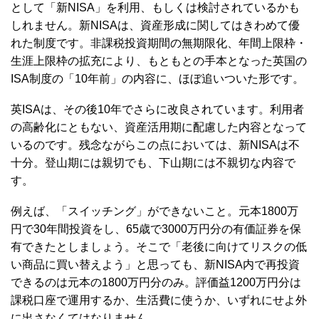
として「新NISA」を利用、もしくは検討されているかも
しれません。新NISAは、資産形成に関してはきわめて優
れた制度です。非課税投資期間の無期限化、年間上限枠・
生涯上限枠の拡充により、もともとの手本となった英国の
ISA制度の「10年前」の内容に、ほぼ追いついた形です。
英ISAは、その後10年でさらに改良されています。利用者
の高齢化にともない、資産活用期に配慮した内容となって
いるのです。残念ながらこの点においては、新NISAは不
十分。登山期には親切でも、下山期には不親切な内容で
す。
例えば、「スイッチング」ができないこと。元本1800万
円で30年間投資をし、65歳で3000万円分の有価証券を保
有できたとしましょう。そこで「老後に向けてリスクの低
い商品に買い替えよう」と思っても、新NISA内で再投資
できるのは元本の1800万円分のみ。評価益1200万円分は
課税口座で運用するか、生活費に使うか、いずれにせよ外
に出さなくてはなりません。