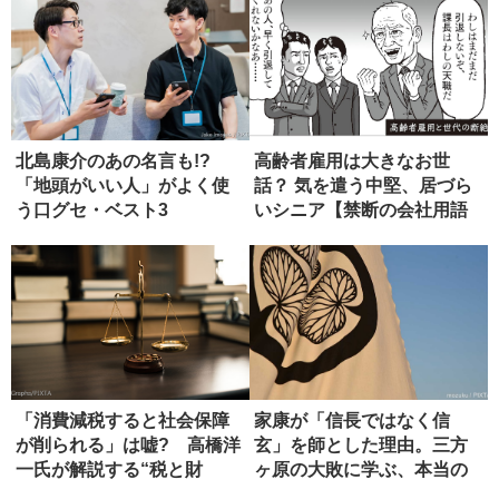
北島康介のあの名言も!?
高齢者雇用は大きなお世
「地頭がいい人」がよく使
話？ 気を遣う中堅、居づら
う口グセ・ベスト3
いシニア【禁断の会社用語
辞典】
「消費減税すると社会保障
家康が「信長ではなく信
が削られる」は嘘? 高橋洋
玄」を師とした理由。三方
一氏が解説する“税と財
ヶ原の大敗に学ぶ、本当の
源”の真...
師の選び方