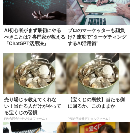
AI初心者がまず最初にやる
プロのマーケッターも顔負
べきことは? 専門家が教える
け? 速攻で“ターゲティング
「ChatGPT活用法」
するAI活用術”
売り場じゃ教えてくれな
【宝くじの裏技】当たる側
い！当たる人だけがやって
に回るか、このままか
る宝くじの習慣
PR(合同会社デジタルファーム )
PR(合同会社デジタルファーム )