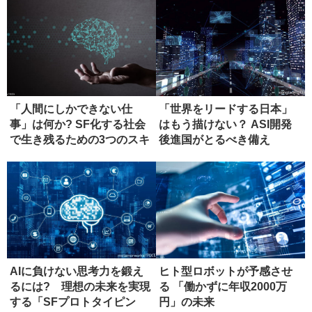
「人間にしかできない仕
「世界をリードする日本」
事」は何か? SF化する社会
はもう描けない？ ASI開発
で生き残るための3つのスキ
後進国がとるべき備え
ル
AIに負けない思考力を鍛え
ヒト型ロボットが予感させ
るには? 理想の未来を実現
る 「働かずに年収2000万
する「SFプロトタイピン
円」の未来