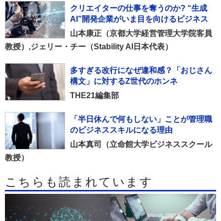
クリエイターの仕事を奪うのか? “生成
AI”開発企業がいま目を向けるビジネス
山本康正（京都大学経営管理大学院客員
教授）,ジェリー・チー（Stability AI日本代表）
多すぎる改行になぜ違和感？「おじさん
構文」に対するZ世代のホンネ
THE21編集部
「半日休んで何もしない」ことが管理職
のビジネススキルになる理由
山本真司（立命館大学ビジネススクール
教授）
こちらも読まれています