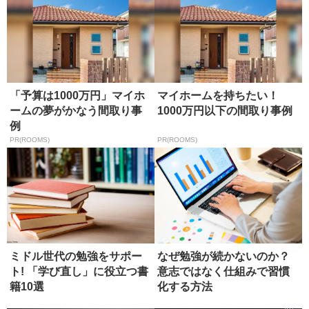
「予算は1000万円」マイホ
マイホームを持ちたい！
ームの夢がかなう間取り事
1000万円以下の間取り事例
例
PR(ROOMS)
PR(ROOMS)
ミドル世代の勉強をサポー
なぜ勉強が続かないのか？
ト! 「学び直し」に役立つ書
意志ではなく仕組みで習慣
籍10選
化する方法