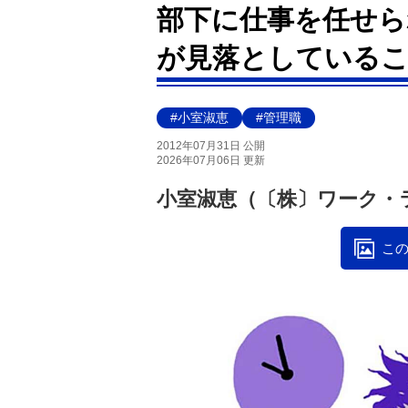
部下に仕事を任せら
が見落としている
#小室淑恵
#管理職
2012年07月31日 公開
2026年07月06日 更新
小室淑恵（〔株〕ワーク・
この