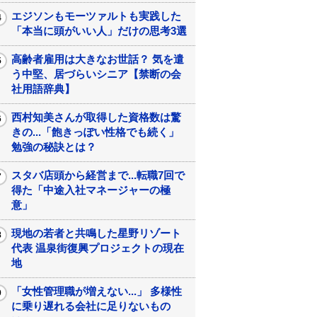
エジソンもモーツァルトも実践した
「本当に頭がいい人」だけの思考3選
高齢者雇用は大きなお世話？ 気を遣
う中堅、居づらいシニア【禁断の会
社用語辞典】
西村知美さんが取得した資格数は驚
きの...「飽きっぽい性格でも続く」
勉強の秘訣とは？
スタバ店頭から経営まで...転職7回で
得た「中途入社マネージャーの極
意」
現地の若者と共鳴した星野リゾート
代表 温泉街復興プロジェクトの現在
地
「女性管理職が増えない...」 多様性
に乗り遅れる会社に足りないもの