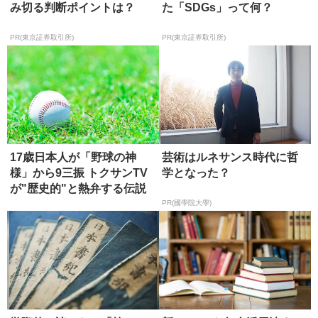
み切る判断ポイントは？
た「SDGs」って何？
PR(東京証券取引所)
PR(東京証券取引所)
17歳日本人が「野球の神
芸術はルネサンス時代に哲
様」から9三振 トクサンTV
学となった？
が"歴史的"と熱弁する伝説
の...
PR(國學院大學)