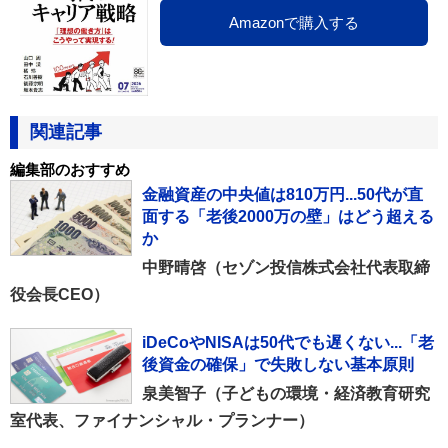
Amazonで購入する
関連記事
編集部のおすすめ
金融資産の中央値は810万円...50代が直
面する「老後2000万の壁」はどう超える
か
中野晴啓（セゾン投信株式会社代表取締
役会長CEO）
iDeCoやNISAは50代でも遅くない...「老
後資金の確保」で失敗しない基本原則
泉美智子（子どもの環境・経済教育研究
室代表、ファイナンシャル・プランナー）