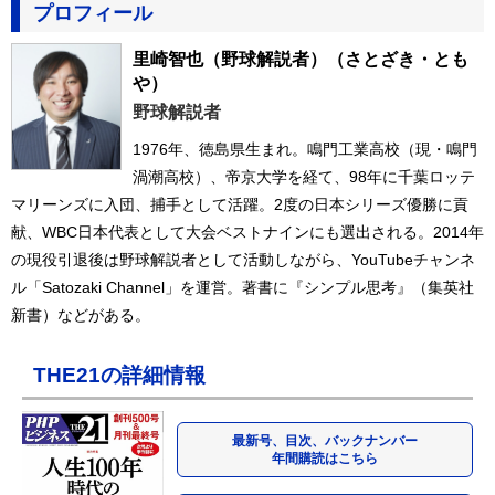
プロフィール
里崎智也（野球解説者）
（さとざき・とも
や）
野球解説者
1976年、徳島県生まれ。鳴門工業高校（現・鳴門
渦潮高校）、帝京大学を経て、98年に千葉ロッテ
マリーンズに入団、捕手として活躍。2度の日本シリーズ優勝に貢
献、WBC日本代表として大会ベストナインにも選出される。2014年
の現役引退後は野球解説者として活動しながら、YouTubeチャンネ
ル「Satozaki Channel」を運営。著書に『シンプル思考』（集英社
新書）などがある。
THE21の詳細情報
最新号、目次、バックナンバー
年間購読はこちら