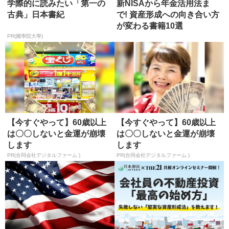
学際的に読みたい「第一の
新NISAから年金活用法ま
古典」日本書紀
で! 資産形成への向き合い方
が変わる書籍10選
PR(國學院大學)
【今すぐやって】60歳以上
【今すぐやって】60歳以上
は〇〇しないと金運が崩壊
は〇〇しないと金運が崩壊
します
します
PR(合同会社デジタルファーム )
PR(合同会社デジタルファーム )