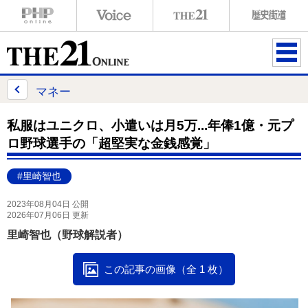
ME
NU
マネー
私服はユニクロ、小遣いは月5万...年俸1億・元プ
ロ野球選手の「超堅実な金銭感覚」
#里崎智也
2023年08月04日 公開
2026年07月06日 更新
里崎智也（野球解説者）
この記事の画像（全 1 枚）