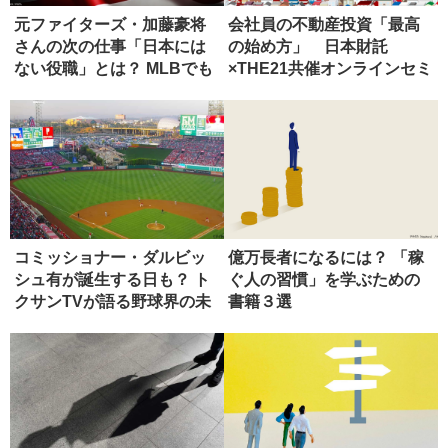
元ファイターズ・加藤豪将
会社員の不動産投資「最高
さんの次の仕事「日本には
の始め方」 日本財託
ない役職」とは？ MLBでも
×THE21共催オンラインセミ
希少
ナー開...
コミッショナー・ダルビッ
億万長者になるには？ 「稼
シュ有が誕生する日も？ ト
ぐ人の習慣」を学ぶための
クサンTVが語る野球界の未
書籍３選
来