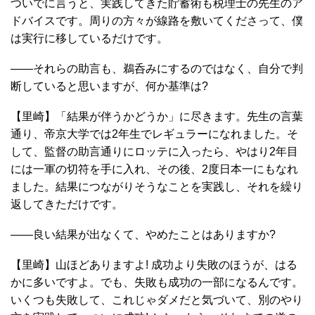
ついでに言うと、実践してきた貯蓄術も税理士の先生のア
ドバイスです。周りの方々が線路を敷いてくださって、僕
は実行に移しているだけです。
――それらの助言も、鵜呑みにするのではなく、自分で判
断していると思いますが、何か基準は?
【里崎】「結果が伴うかどうか」に尽きます。先生の言葉
通り、帝京大学では2年生でレギュラーになれました。そ
して、監督の助言通りにロッテに入ったら、やはり2年目
には一軍の切符を手に入れ、その後、2度日本一にもなれ
ました。結果につながりそうなことを実践し、それを繰り
返してきただけです。
――良い結果が出なくて、やめたことはありますか?
【里崎】山ほどありますよ! 成功より失敗のほうが、はる
かに多いですよ。でも、失敗も成功の一部になるんです。
いくつも失敗して、これじゃダメだと気づいて、別のやり