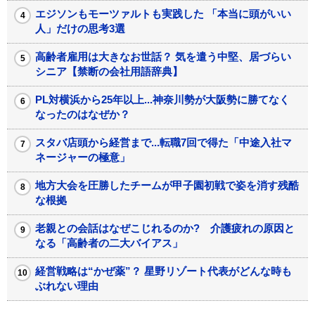
エジソンもモーツァルトも実践した 「本当に頭がいい
人」だけの思考3選
高齢者雇用は大きなお世話？ 気を遣う中堅、居づらい
シニア【禁断の会社用語辞典】
PL対横浜から25年以上...神奈川勢が大阪勢に勝てなく
なったのはなぜか？
スタバ店頭から経営まで...転職7回で得た「中途入社マ
ネージャーの極意」
地方大会を圧勝したチームが甲子園初戦で姿を消す残酷
な根拠
老親との会話はなぜこじれるのか? 介護疲れの原因と
なる「高齢者の二大バイアス」
経営戦略は“かぜ薬”？ 星野リゾート代表がどんな時も
ぶれない理由