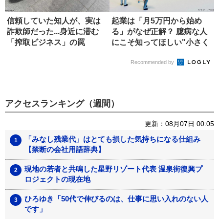
信頼していた知人が、実は
起業は「月5万円から始め
詐欺師だった...身近に潜む
る」がなぜ正解？ 臆病な人
「搾取ビジネス」の罠
にこそ知ってほしい"小さく
稼ぐ...
Recommended by
アクセスランキング（週間）
更新：08月07日 00:05
「みなし残業代」はとても損した気持ちになる仕組み
【禁断の会社用語辞典】
現地の若者と共鳴した星野リゾート代表 温泉街復興プ
ロジェクトの現在地
ひろゆき「50代で伸びるのは、仕事に思い入れのない人
です」