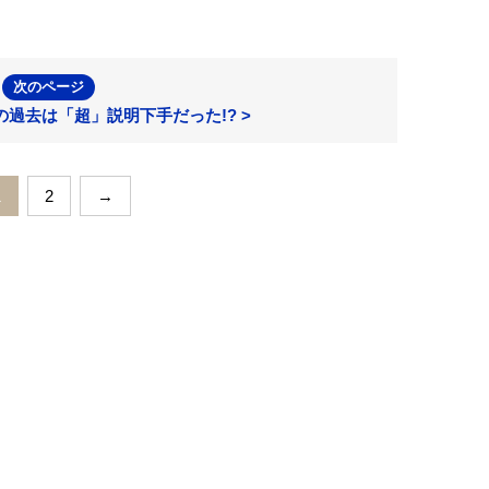
次のページ
過去は「超」説明下手だった!? >
1
2
→