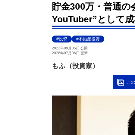
貯金300万・普通の
YouTuber”とし
#投資
#不動産投資
2022年09月05日 公開
2026年07月06日 更新
もふ（投資家）
この