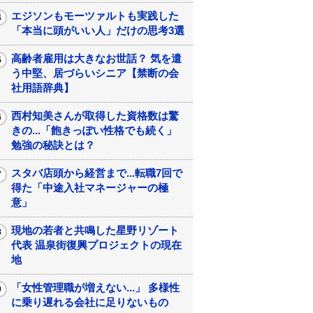
エジソンもモーツァルトも実践した
「本当に頭がいい人」だけの思考3選
高齢者雇用は大きなお世話？ 気を遣
う中堅、居づらいシニア【禁断の会
社用語辞典】
西村知美さんが取得した資格数は驚
きの...「飽きっぽい性格でも続く」
勉強の秘訣とは？
スタバ店頭から経営まで...転職7回で
得た「中途入社マネージャーの極
意」
現地の若者と共鳴した星野リゾート
代表 温泉街復興プロジェクトの現在
地
「女性管理職が増えない...」 多様性
に乗り遅れる会社に足りないもの