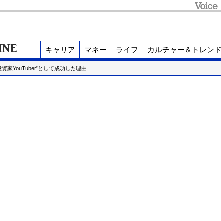
キャリア
マネー
ライフ
カルチャー＆トレン
資家YouTuber”として成功した理由