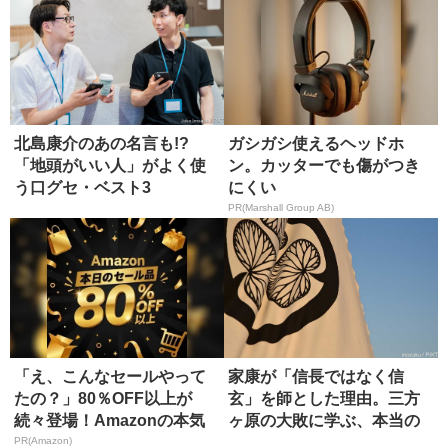
北島康介のあの名言も!?
ガシガシ使えるヘッドホ
「地頭がいい人」がよく使
ン。カッターでも傷がつき
う口グセ・ベスト3
にくい
PR(Marshall Group AB)
「え、こんなセールやって
家康が「信長ではなく信
たの？」80％OFF以上が
玄」を師とした理由。三方
続々登場！Amazonの本気
ヶ原の大敗に学ぶ、本当の
が...
師の選び方
PR(Amazon)