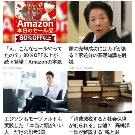
「え、こんなセールやって
家の売却成功にはカギがあ
たの？」80％OFF以上が
る？家処分の基礎知識を解
続々登場！Amazonの本気
説
が...
PR(Amazon)
PR(くらしの話題)
エジソンもモーツァルトも
「消費減税すると社会保障
実践した 「本当に頭がいい
が削られる」は嘘? 高橋洋
人」だけの思考3選
一氏が解説する“税と財