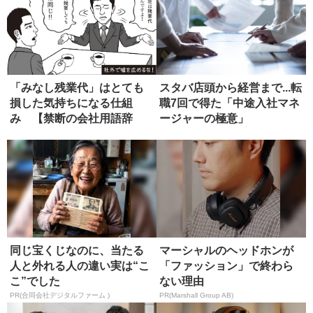
「みなし残業代」はとても
スタバ店頭から経営まで...転
損した気持ちになる仕組
職7回で得た「中途入社マネ
み 【禁断の会社用語辞
ージャーの極意」
典】
同じ宝くじなのに、当たる
マーシャルのヘッドホンが
人と外れる人の違い実は“こ
「ファッション」で終わら
こ”でした
ない理由
PR(合同会社デジタルファーム )
PR(Marshall Group AB)