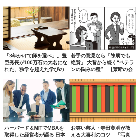
源”の真...
「3年かけて師を選べ」。豊
若手の意見なら「陳腐でも
臣秀長が100万石の大名にな
絶賛」 大昔から続く“ベテラ
れた、独学を超えた学びの
ンの悩みの種” 【禁断の会
正...
社...
ハーバード＆MITでMBAを
お笑い芸人・寺田寛明が教
取得した経営者が語る 日本
える大喜利のコツ 「写真