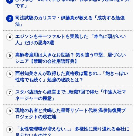
です」
司法試験のカリスマ・伊藤真が教える「成功する勉強
法」
エジソンもモーツァルトも実践した 「本当に頭がいい
人」だけの思考3選
高齢者雇用は大きなお世話？ 気を遣う中堅、居づらい
シニア【禁断の会社用語辞典】
西村知美さんが取得した資格数は驚きの...「飽きっぽい
性格でも続く」勉強の秘訣とは？
スタバ店頭から経営まで...転職7回で得た「中途入社マ
ネージャーの極意」
現地の若者と共鳴した星野リゾート代表 温泉街復興プ
ロジェクトの現在地
「女性管理職が増えない...」 多様性に乗り遅れる会社に
足りないものは？