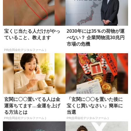
宝くじ当たる人だけがやっ
2030年には35％の荷物が運
ていること、教えます
べない？ 企業間物流30兆円
市場の危機
PR(合同会社デジタルファーム )
玄関に〇〇置いてる人は金
「玄関に〇〇を置いた後に
運落ちてます…金運を上げ
宝くじ買いなさい」簡単に
る方法とは
当選
PR(合同会社デジタルファーム )
PR(合同会社デジタルファーム )