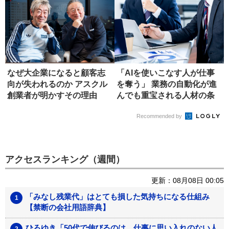
なぜ大企業になると顧客志
「AIを使いこなす人が仕事
向が失われるのか アスクル
を奪う」 業務の自動化が進
創業者が明かすその理由
んでも重宝される人材の条
件
Recommended by
アクセスランキング（週間）
更新：08月08日 00:05
「みなし残業代」はとても損した気持ちになる仕組み
【禁断の会社用語辞典】
ひろゆき「50代で伸びるのは、仕事に思い入れのない人