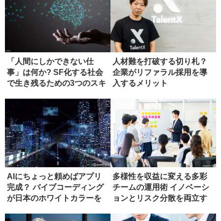
「人間にしかできない仕
人材難を打破する切り札？
事」は何か? SF化する社会
企業がリファラル採用を導
で生き残るための3つのスキ
入するメリット
ル
AIにちょっと頼めばアプリ
多様性を収益に変える多彩
完成？ バイブコーディング
チームの運用術 イノベーシ
が日本のホワイトカラーを
ョンとリスク分散を両立す
救う...
る具体...