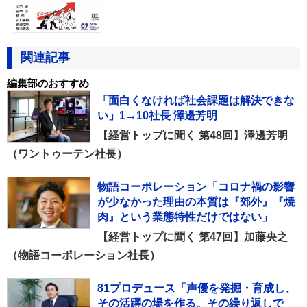
関連記事
編集部のおすすめ
「面白くなければ社会課題は解決できな
い」1→10社長 澤邊芳明
【経営トップに聞く 第48回】澤邊芳明
（ワントゥーテン社長）
物語コーポレーション「コロナ禍の影響
が少なかった理由の本質は『郊外』『焼
肉』という業態特性だけではない」
【経営トップに聞く 第47回】加藤央之
（物語コーポレーション社長）
81プロデュース「声優を発掘・育成し、
その活躍の場を作る。その繰り返しで