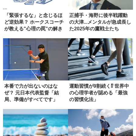
「緊張するな」と念じるほ
正捕手・海野に後半戦躍動
ど逆効果？ ホークスコーチ
の大津...メンタルが急成長し
が教える"心理の罠"の解き
た2025年の鷹戦士たち
方
本番で力が出ないのはな
運動習慣が9割続く⁉ 世界中
ぜ？ 元日本代表監督「結
の心理学者が認める「最強
局、準備がすべてです」
の習慣化法」