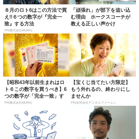
８月のロト6はこの方法で買
「頑張れ」が部下を追い込
え!!６つの数字が『完全一
む理由 ホークスコーチが
致』する方法
教える正しい声かけ
PR(株式会社MURA)
【昭和43年以前生まれはロ
【宝くじ当てたい方限定】
ト６この数字を買うべき】6
もう外れるの、終わりにし
つの数字が「完全一致」す
ませんか
る方...
PR(株式会社MURA)
PR(合同会社デジタルファーム )