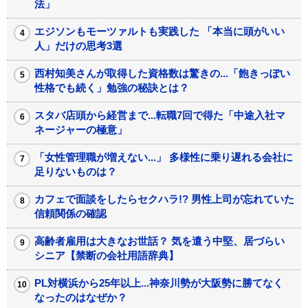
法」
エジソンもモーツァルトも実践した 「本当に頭がいい
人」だけの思考3選
西村知美さんが取得した資格数は驚きの...「飽きっぽい
性格でも続く」勉強の秘訣とは？
スタバ店頭から経営まで...転職7回で得た「中途入社マ
ネージャーの極意」
「女性管理職が増えない...」 多様性に乗り遅れる会社に
足りないものは？
カフェで面談をしたらセクハラ!? 男性上司が忘れていた
信頼関係の確認
高齢者雇用は大きなお世話？ 気を遣う中堅、居づらい
シニア【禁断の会社用語辞典】
PL対横浜から25年以上...神奈川勢が大阪勢に勝てなく
なったのはなぜか？