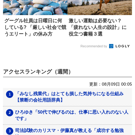
グーグル社員は日曜日に何
激しい運動は必要ない？
している? 「厳しい社会で競
「疲れない人生の設計」に
うエリート」の休み方
役立つ書籍３選
Recommended by
アクセスランキング（週間）
更新：08月09日 00:05
「みなし残業代」はとても損した気持ちになる仕組み
【禁断の会社用語辞典】
ひろゆき「50代で伸びるのは、仕事に思い入れのない人
です」
司法試験のカリスマ・伊藤真が教える「成功する勉強