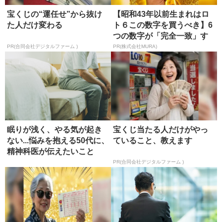
宝くじの“運任せ”から抜け
【昭和43年以前生まれはロ
た人だけ変わる
ト６この数字を買うべき】6
つの数字が「完全一致」す
る方...
PR(合同会社デジタルファーム )
PR(株式会社MURA)
眠りが浅く、やる気が起き
宝くじ当たる人だけがやっ
ない...悩みを抱える50代に、
ていること、教えます
精神科医が伝えたいこと
PR(合同会社デジタルファーム )