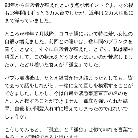
98年から自殺者が増えたという点がポイントです。その後
も13年間はずっと３万人台でしたが、近年は２万人程度に
まで減っていました。
ところが昨年７月以降、コロナ禍において特に若い女性の
自殺が増えました。前回との違いは、数年間のブランクを
置くことなく、すぐに自殺者が増えたことです。私は精神
科医として、この状況をどう捉えればいいのか苦慮しまし
たが、たどり着いた答えが「孤立」でした。
バブル崩壊後は、たとえ経営が行き詰まったとしても、皆
で会って話をしながら、一緒に立て直しを模索することが
できました。しかし、今は自粛や緊急事態宣言の名のも
と、人と接することができません。孤立を強いられた結
果、自殺者が間髪入れずに増えてしまったのではないで
しょうか。
こうしてみると、「孤立」と「孤独」は似て非なる言葉で
あることが理解できると思います。