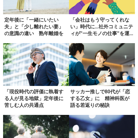
定年後に「一緒にいたい
「会社はもう守ってくれな
夫」と「少し離れたい妻」
い」時代に...社外コミュニテ
の意識の違い 熟年離婚を
ィが"一生モノの仕事"を運...
防ぐための...
「現役時代の評価に執着す
サッカー推しで80代が「恋
る人が見る地獄」定年後に
する乙女」に 精神科医が
苦しむ人の共通点
語る若返りの秘訣