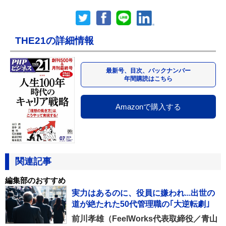
THE21の詳細情報
最新号、目次、バックナンバー
年間購読はこちら
Amazonで購入する
関連記事
編集部のおすすめ
実力はあるのに、役員に嫌われ...出世の
道が絶たれた50代管理職の｢大逆転劇｣
前川孝雄（FeelWorks代表取締役／青山