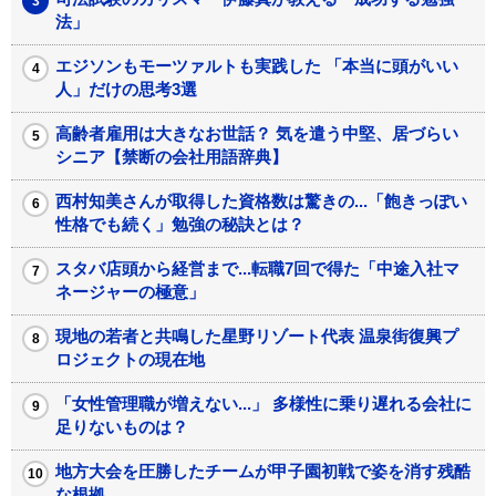
法」
エジソンもモーツァルトも実践した 「本当に頭がいい
人」だけの思考3選
高齢者雇用は大きなお世話？ 気を遣う中堅、居づらい
シニア【禁断の会社用語辞典】
西村知美さんが取得した資格数は驚きの...「飽きっぽい
性格でも続く」勉強の秘訣とは？
スタバ店頭から経営まで...転職7回で得た「中途入社マ
ネージャーの極意」
現地の若者と共鳴した星野リゾート代表 温泉街復興プ
ロジェクトの現在地
「女性管理職が増えない...」 多様性に乗り遅れる会社に
足りないものは？
地方大会を圧勝したチームが甲子園初戦で姿を消す残酷
な根拠