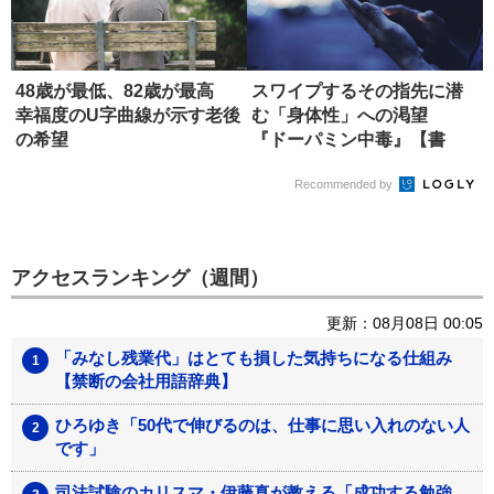
48歳が最低、82歳が最高
スワイプするその指先に潜
幸福度のU字曲線が示す老後
む「身体性」への渇望
の希望
『ドーパミン中毒』【書
評】
Recommended by
アクセスランキング（週間）
更新：08月08日 00:05
「みなし残業代」はとても損した気持ちになる仕組み
【禁断の会社用語辞典】
ひろゆき「50代で伸びるのは、仕事に思い入れのない人
です」
司法試験のカリスマ・伊藤真が教える「成功する勉強